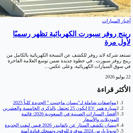
أخبار السيارات
رينج روفر سبورت الكهربائية تظهر رسميًا
لأول مرة
تستعد شركة لاند روفر للكشف عن النسخة الكهربائية بالكامل من
رينج روفر سبورت . في خطوة جديدة ضمن توسع العلامة الفاخرة
في سوق السيارات الكهربائية. وعلى عكس…
22 يوليو 2026
الأكثر قراءة
1
مواصفات شاملة لـ"نيسان ماجنيت " الجديدة كلياً 2025
2
سيارة همر EV إيكون 25 تحتفل بالذكرى الخامسة والعشرين
3
أفضل السيارات الصينية في السعودية 2026: قائمة
الموديلات والأسعار
4
نيسان تكشف الستار عن باثفايندر 2026 فيس ليفت الجديدة
5
تويوتا يارس 2024 موفرة للوقود وتمنحك قيادة آمنة