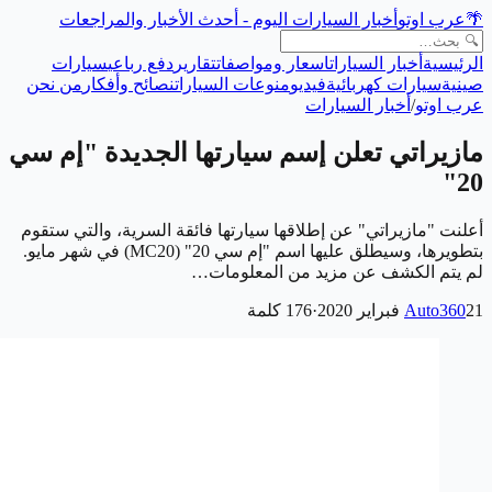
🌴
عرب اوتو
أخبار السيارات اليوم - أحدث الأخبار والمراجعات
الرئيسية
أخبار السيارات
اسعار ومواصفات
تقارير
دفع رباعي
سيارات
صينية
سيارات كهربائية
فيديو
منوعات السيارات
نصائح وأفكار
من نحن
عرب اوتو
/
أخبار السيارات
مازيراتي تعلن إسم سيارتها الجديدة "إم سي
20"
أعلنت "مازيراتي" عن إطلاقها سيارتها فائقة السرية، والتي ستقوم
بتطويرها، وسيطلق عليها اسم "إم سي 20" (MC20) في شهر مايو.
لم يتم الكشف عن مزيد من المعلومات…
21 فبراير 2020
Auto360
·
176
كلمة