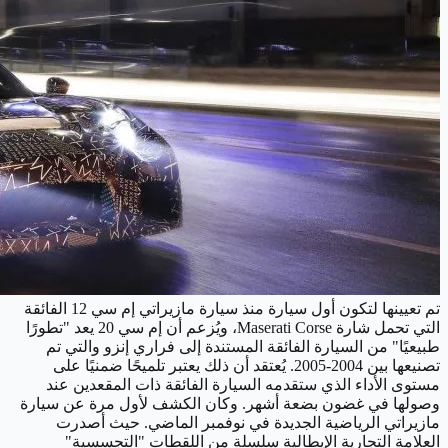
تم تعيينها لتكون أول سيارة منذ سيارة مازيراتي إم سي 12 الفائقة
التي تحمل شارة Maserati Corse، ويُزعم أن إم سي 20 يعد "تطورًا
طبيعيًا" من السيارة الفائقة المستندة إلى فراري إنزو والتي تم
تصنيعها بين 2004-2005. يُعتقد أن ذلك يعتبر تلميحًا ضمنيًا على
مستوى الأداء الذي ستقدمه السيارة الفائقة ذات المقعدين عند
وصولها في غضون بضعة أشهر. وكان الكشف لأول مرة عن سيارة
مازيراتي الرياضية الجديدة في نوفمبر الماضي. حيث أصدرت
العلامة التجارية الإيطالية سلسلة من اللقطات "التجسسية"