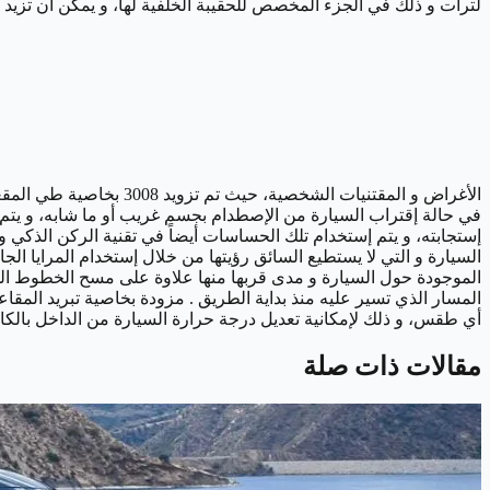
لترات و ذلك في الجزء المخصص للحقيبة الخلفية لها، و يمكن أن تز
الأغراض و المقتنيات الشخصية، حيث تم تزويد 3008 بخاصية طي المقعد الخلفي لها و لكن بشكل يدوي.
في حالة إقتراب السيارة من الإصطدام بجسم غريب أو ما شابه، و يتم تن
إستجابته، و يتم إستخدام تلك الحساسات أيضاً في تقنية الركن الذكي و 
السيارة و التي لا يستطيع السائق رؤيتها من خلال إستخدام المرايا الج
الموجودة حول السيارة و مدى قربها منها علاوة على مسح الخطوط الخ
المسار الذي تسير عليه منذ بداية الطريق .
مزودة بخاصية تبريد المقاع
أي طقس، و ذلك لإمكانية تعديل درجة حرارة السيارة من الداخل بالكام
مقالات ذات صلة