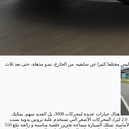
ليس مختلفا كثيرا عن سابقيه. من الخارج، تبدو مذهلة، حتى بعد ثلاث
هناك خيارات عديدة لمحركات 3008، بل العديد منهم. يمكنك
الاختيار بين البنزين التوربيني (128 حصانًا بسعة 1.2 لترًا أو 178 حصانًا و 1.6 حصانًا) وديزل توربو (128 حصانًا بساعة 1.5 لتر و 178 حصانًا بساعة 2.0 لتر)، المحركات الأصغر التي تستخدم علبة تروس يدوية بست
أمامية.
تمتلك السيارة مساحة تخزين خلفية مناسبة و رائعة تبلغ 510