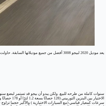
يعد موديل 2020 لبيجو 3008 أفضل من جميع موديلاتها السابقة. حاولت 3008 على نحو خبيث منافسة نيسان قشقاي وتيجوان .
سنوات كاملة من طرحه للبيع. ولكن يبدو أن بيجو قد تستمر لبضع سنوات د
سرعات كمعيار قياسي (مع السيارات الاختيارية ) والأكبر حجما تزاوج 