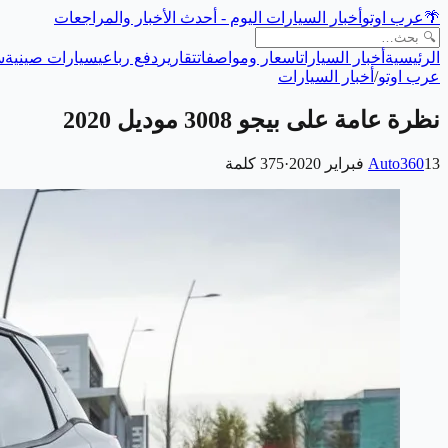
🌴
عرب اوتو
أخبار السيارات اليوم - أحدث الأخبار والمراجعات
الرئيسية
أخبار السيارات
اسعار ومواصفات
تقارير
دفع رباعي
سيارات صينية
س
عرب اوتو
/
أخبار السيارات
نظرة عامة على بيجو 3008 موديل 2020
13 فبراير 2020
Auto360
·
375
كلمة