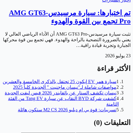
تم اختبارها: سيارة مرسيدس-AMG GT63
Pro تجمع بين القوة والهدوء
تثبت سيارة مرسيدس-AMG GT63 Pro أن الأداء الرياضي العالي لا
يعني بالضرورة التضحية بالراحة والهدوء. فهي تجمع بين قوة محركها
الجبارة وتجربة قيادة راقية…
23 يوليو 2026
الأكثر قراءة
1
سيارة همر EV إيكون 25 تحتفل بالذكرى الخامسة والعشرين
2
مواصفات شاملة لـ"نيسان ماجنيت " الجديدة كلياً 2025
3
نيسان تكشف الستار عن باثفايندر 2026 فيس ليفت الجديدة
4
كشفت شركة BYD النقاب عن سيارة Tang EV من الفئة
الثامنة
5
تسريبات: قوة بي ام دبليو M2 CS 2026 ستكون هائلة
التعليقات
(
0
)