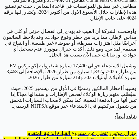
Continental CrossContact مقاس 275/40R-21 والمزودة بمركب
مطاطي غير مطابق للمواصفات في قاعدة المداس، حيث تم تصنيع
هذه الإطارات خلال الأسبوع الأول من أكتوبر 2024، ويُشار إليها برقم
4024 على جانب الإطار.
وأوضحت الشركة أن العيب قد يؤدي إلى انفصال جزئي أو كلي في
مداس الإطار، مما يزيد من خطر وقوع حوادث. وقد يلاحظ السائقون
أعراضًا مثل اهتزازات مفرطة، أو ضوضاء غير طبيعية، أو انتفاخ في
منطقة المداس. ومع ذلك، أكدت جنرال موتورز عدم تسجيل أي
حوادث أو إصابات حتى الآن بسبب هذا الخلل.
ويشمل الاستدعاء حوالي 17,400 سيارة شيفروليه إكوينوكس EV
من طراز 2025، و1,832 سيارة من طراز 2026، بالإضافة إلى 3,468
سيارة كاديلاك أوبتيك 2025 و214 سيارة من طراز 2026.
وسيبدأ إخطار المالكين رسميًا في الأول من ديسمبر 2025، حيث
سيُطلب منهم زيارة الوكلاء لفحص الإطارات واستبدالها مجانًا إذا
تبين أنها من الدفعة المعيبة. كما يمكن لأصحاب السيارات التحقق
من شمول مركبتهم في الاستدعاء عبر موقع NHTSA الرسمي.
شاهد أيضاً:
جنرال موتورز تتخلى عن مشروع القيادة الذاتية المتقدم