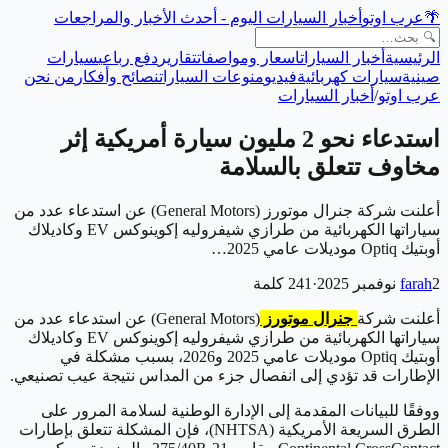
🌴
عرب اوتو
أخبار السيارات اليوم - أحدث الأخبار والمراجعات
الرئيسية
أخبار السيارات
اسعار ومواصفات
تقارير
دفع رباعي
سيارات
صينية
سيارات كهربائية
فيديو
منوعات السيارات
نصائح وأفكار
من نحن
عرب اوتو
/
أخبار السيارات
استدعاء نحو 2 مليون سيارة أمريكية إثر
مخاوف تتعلق بالسلامة
أعلنت شركة جنرال موتورز (General Motors) عن استدعاء عدد من
سياراتها الكهربائية من طرازي شيفروليه إكوينوكس EV وكاديلاك
أوبتيك Optiq موديلات عامي 2025…
2 نوفمبر 2025
farah
·
241
كلمة
أعلنت شركة
جنرال موتورز
(General Motors) عن استدعاء عدد من
سياراتها الكهربائية من طرازي شيفروليه إكوينوكس EV وكاديلاك
أوبتيك Optiq موديلات عامي 2025 و2026، بسبب مشكلة في
الإطارات قد تؤدي إلى انفصال جزء من المداس نتيجة عيب تصنيعي.
ووفقًا للبيانات المقدمة إلى الإدارة الوطنية لسلامة المرور على
الطرق السريعة الأمريكية (NHTSA)، فإن المشكلة تتعلق بإطارات