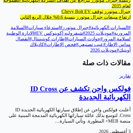
رئيسة جنرال موتورز تتراجع عن أهداف الشركة الكهربائية الطموحة
لعام 2035
جنرال موتورز توقف Chevy Bolt EV
ارتفاع مبيعات جنرال موتورز بنسبة 0.6% خلال الربع الثاني
#
السيارات الكهربائية
#
جنرال موتورز
#
استدعاء سيارات
#
السلامة
المرورية
#
موديلات 2025
#
شيفروليه إكوينوكس EV
#
الإدارة الوطنية
لسلامة المرور
#
حوادث السيارات
#
إطارات كونتيننتال
#
انفصال
مداس الإطار
#
عيب تصنيعي
#
فحص الإطارات
#
كاديلاك
أوبتيك
#
موديلات 2026
مقالات ذات صلة
تقارير
فولكس واجن تكشف عن ID Cross
الكهربائية الجديدة
أعلنت فولكس واجن عن إطلاق سيارتها الكهربائية الجديدة ID
Cross. لتوسع بذلك عائلة سياراتها الكهربائية المدمجة المبنية على
منصة MEB+ المطورة. وتأتي السيارة…
3 أغسطس 2026