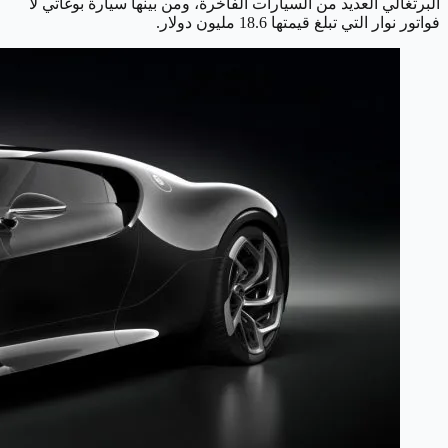
البرتغالي العديد من السيارات الفاخرة، ومن بينها سيارة بوغاتي لا
فواتور نوار التي تبلغ قيمتها 18.6 مليون دولار.