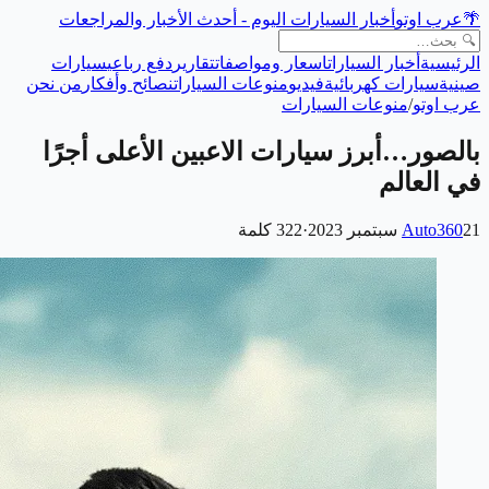
🌴
عرب اوتو
أخبار السيارات اليوم - أحدث الأخبار والمراجعات
الرئيسية
أخبار السيارات
اسعار ومواصفات
تقارير
دفع رباعي
سيارات
صينية
سيارات كهربائية
فيديو
منوعات السيارات
نصائح وأفكار
من نحن
عرب اوتو
/
منوعات السيارات
بالصور…أبرز سيارات الاعبين الأعلى أجرًا
في العالم
21 سبتمبر 2023
Auto360
·
322
كلمة