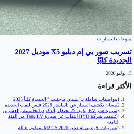
منوعات السيارات
تسريب صور بي إم دبليو X5 موديل 2027
الجديدة كليًا
15 يوليو 2026
الأكثر قراءة
1
مواصفات شاملة لـ"نيسان ماجنيت " الجديدة كلياً 2025
2
نيسان تكشف الستار عن باثفايندر 2026 فيس ليفت الجديدة
3
سيارة همر EV إيكون 25 تحتفل بالذكرى الخامسة والعشرين
4
كشفت شركة BYD النقاب عن سيارة Tang EV من الفئة
الثامنة
5
تسريبات: قوة بي ام دبليو M2 CS 2026 ستكون هائلة