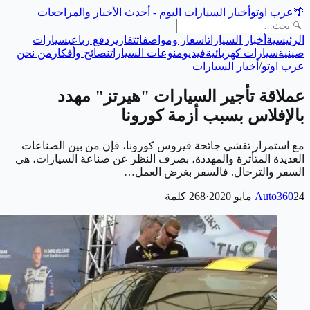
🌴
عرب اوتو
أخبار السيارات اليوم - أحدث الأخبار والمراجعات
الرئيسية
أخبار السيارات
اسعار ومواصفات
تقارير
دفع رباعي
سيارات
صينية
سيارات كهربائية
فيديو
منوعات السيارات
نصائح وأفكار
من نحن
عرب اوتو
/
أخبار السيارات
عملاقة تأجير السيارات "هيرتز" مهدد
بالإفلاس بسبب أزمة كورونا
مع استمرار تفشي جائحة فيروس كورونا، فإن من بين الصناعات
العديدة المتأثرة والمهددة، بصرف النظر عن صناعة السيارات، هي
السفر والترحال. فالسفر بغرض العمل…
24 مايو 2020
Auto360
·
268
كلمة