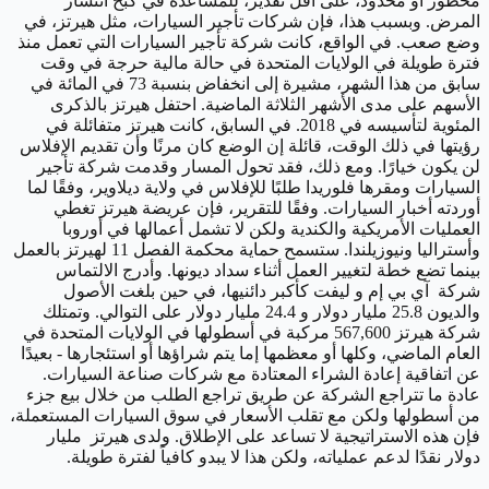
محظور أو محدود، على أقل تقدير، للمساعدة في كبح انتشار
المرض.
وبسبب هذا، فإن شركات تأجير السيارات، مثل هيرتز، في
وضع صعب. في الواقع، كانت شركة تأجير السيارات التي تعمل منذ
فترة طويلة في الولايات المتحدة في حالة مالية حرجة في وقت
سابق من هذا الشهر، مشيرة إلى انخفاض بنسبة 73 في المائة في
الأسهم على مدى الأشهر الثلاثة الماضية. احتفل هيرتز بالذكرى
المئوية لتأسيسه في 2018.
في السابق، كانت هيرتز متفائلة في
رؤيتها في ذلك الوقت، قائلة إن الوضع كان مرنًا وأن تقديم الإفلاس
لن يكون خيارًا.
ومع ذلك، فقد تحول المسار وقدمت شركة تأجير
السيارات ومقرها فلوريدا طلبًا للإفلاس في ولاية ديلاوير، وفقًا لما
أوردته أخبار السيارات. وفقًا للتقرير، فإن عريضة هيرتز تغطي
العمليات الأمريكية والكندية ولكن لا تشمل أعمالها في أوروبا
وأستراليا ونيوزيلندا.
ستسمح حماية محكمة الفصل 11 لهيرتز بالعمل
بينما تضع خطة لتغيير العمل أثناء سداد ديونها. وأدرج الالتماس
شركة آي بي إم و ليفت كأكبر دائنيها، في حين بلغت الأصول
والديون 25.8 مليار دولار و 24.4 مليار دولار على التوالي.
وتمتلك
شركة هيرتز 567,600 مركبة في أسطولها في الولايات المتحدة في
العام الماضي، وكلها أو معظمها إما يتم شراؤها أو استئجارها - بعيدًا
عن اتفاقية إعادة الشراء المعتادة مع شركات صناعة السيارات.
عادة ما تتراجع الشركة عن طريق تراجع الطلب من خلال بيع جزء
من أسطولها ولكن مع تقلب الأسعار في سوق السيارات المستعملة،
فإن هذه الاستراتيجية لا تساعد على الإطلاق.
ولدى هيرتز مليار
دولار نقدًا لدعم عملياته، ولكن هذا لا يبدو كافياً لفترة طويلة.