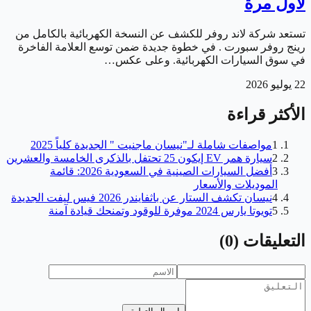
لأول مرة
تستعد شركة لاند روفر للكشف عن النسخة الكهربائية بالكامل من
رينج روفر سبورت . في خطوة جديدة ضمن توسع العلامة الفاخرة
في سوق السيارات الكهربائية. وعلى عكس…
22 يوليو 2026
الأكثر قراءة
1
مواصفات شاملة لـ"نيسان ماجنيت " الجديدة كلياً 2025
2
سيارة همر EV إيكون 25 تحتفل بالذكرى الخامسة والعشرين
3
أفضل السيارات الصينية في السعودية 2026: قائمة
الموديلات والأسعار
4
نيسان تكشف الستار عن باثفايندر 2026 فيس ليفت الجديدة
5
تويوتا يارس 2024 موفرة للوقود وتمنحك قيادة آمنة
التعليقات
(
0
)