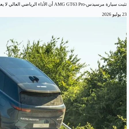
تثبت سيارة مرسيدس-AMG GT63 Pro أن الأداء الرياضي العالي لا يعني بالضرورة التضحية بالراحة والهدوء. فهي تجمع بين قوة محركها الجبارة وتجربة قيادة راقية…
23 يوليو 2026