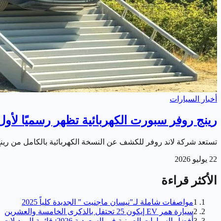
أخبار السيارات
رينج روفر سبورت الكهربائية تظهر رسميًا لأول
تستعد شركة لاند روفر للكشف عن النسخة الكهربائية بالكامل من ر
22 يوليو 2026
الأكثر قراءة
1
مواصفات شاملة لـ"نيسان ماجنيت " الجديدة كلياً 2025
2
سيارة همر EV إيكون 25 تحتفل بالذكرى الخامسة والعشرين
3
أفضل السيارات الصينية في السعودية 2026: قائمة الموديلات والأسعار