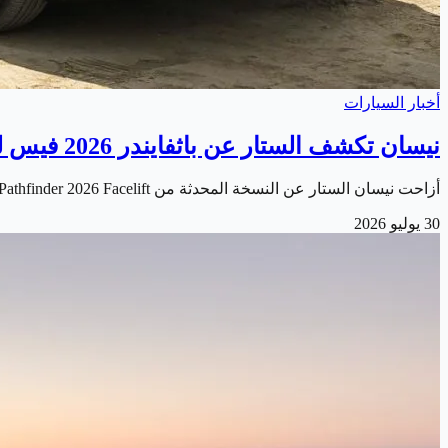
أخبار السيارات
نيسان تكشف الستار عن باثفايندر 2026 فيس ليفت الجديدة
أزاحت نيسان الستار عن النسخة المحدثة من Nissan Pathfinder 2026 Facelift . والتي تأتي بمجموعة من التحسينات التي تستهدف تعزيز تجربة القيادة للعائلات ومحبي…
30 يوليو 2026