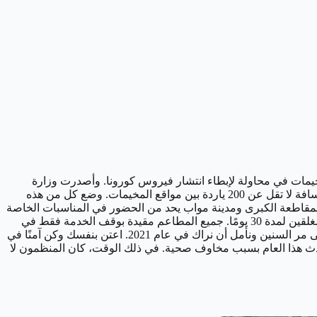
يمات في محاولة لإبطاء انتشار فيروس كورونا.
وأصدرت وزارة
وضع كل من هذه
مقاطعة الكبرى ومدينة مواب يحد من الحضور في المناسبات الخاصة
تم تمديده ليشمل الموتيلات والمخيمات داخل وحول يوتا، لدى الضيوف ثلاثة أيام للتحقق من جميع الموتيلات والمخيمات، وبعد ذلك سيظلون مغلقين لمدة 30 يومًا. جميع المطاعم مقيدة بوقف الخدمة فقط في
وأضاف الاعلان "من أجل مصلحة جميع المعنيين، لأول مرة منذ 53 عامًا، سنلغي "جيب سفاري عيد الفصح"، نحن نقدر دعمك على مر السنين ونأمل أن نراك في عام 2021. اعتن بنفسك وكن آمنًا في
ث هذا العام بسبب مخاوف صحية. في ذلك الوقت، كان المنظمون لا