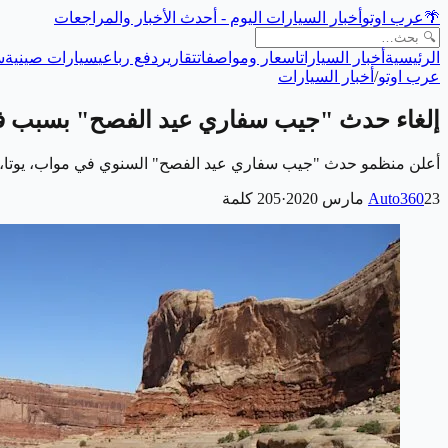
🌴
عرب اوتو
أخبار السيارات اليوم - أحدث الأخبار والمراجعات
الرئيسية
أخبار السيارات
اسعار ومواصفات
تقارير
دفع رباعي
سيارات صينية
س
عرب اوتو
/
أخبار السيارات
إلغاء حدث "جيب سفاري عيد الفصح" بسبب ف
أعلن منظمو حدث "جيب سفاري عيد الفصح" السنوي في مواب، يوتا، الأ
23 مارس 2020
Auto360
·
205
كلمة