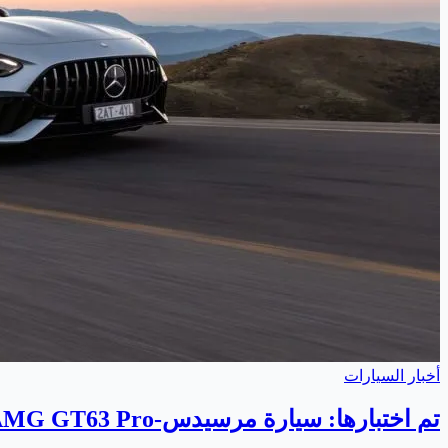
أخبار السيارات
تم اختبارها: سيارة مرسيدس-AMG GT63 Pro تجمع بين القوة والهدوء