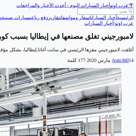
🌴
عرب اوتو
أخبار السيارات اليوم - أحدث الأخبار والمراجعات
الرئيسية
أخبار السيارات
اسعار ومواصفات
تقارير
دفع رباعي
سيارات صينية
س
عرب اوتو
/
أخبار السيارات
لامبورجيني تغلق مصنعها في إيطاليا بسبب كور
أغلقت لامبورجيني مقرها الرئيسي في سانت أغاتا،إيطاليا، بشكل مؤق
14 مارس 2020
Auto360
·
177
كلمة