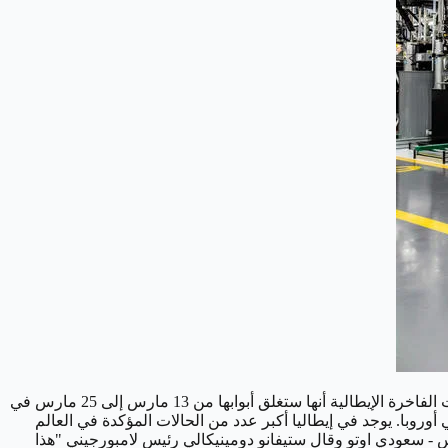
أغلقت لامبورجيني مقرها الرئيسي في سانت أغاتا،إيطاليا، بشكل مؤقت استجابة لتفشي وباء فيروس كورونا. وأعلنت شركة صناعة السيارات الفاخرة الإيطالية أنها ستغلق أبوابها من 13 مارس إلى 25 مارس في
روبا. يوجد في إيطاليا أكبر عدد من الحالات المؤكدة في العالم
وقال ستيفانو دومينيكالي رئيس لامبورجيني "هذا