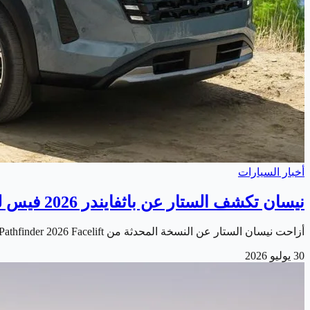
أخبار السيارات
نيسان تكشف الستار عن باثفايندر 2026 فيس ليفت الجديدة
أزاحت نيسان الستار عن النسخة المحدثة من Nissan Pathfinder 2026 Facelift . والتي تأتي بمجموعة من التحسينات التي تستهدف تعزيز تجربة القيادة للعائلات ومحبي…
30 يوليو 2026