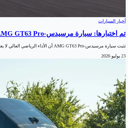
أخبار السيارات
تم اختبارها: سيارة مرسيدس-AMG GT63 Pro تجمع بين القوة والهدوء
تثبت سيارة مرسيدس-AMG GT63 Pro أن الأداء الرياضي العالي لا يعني بالضرورة التضحية بالراحة والهدوء. فهي تجمع بين قوة محركها الجبارة وتجربة قيادة راقية…
23 يوليو 2026