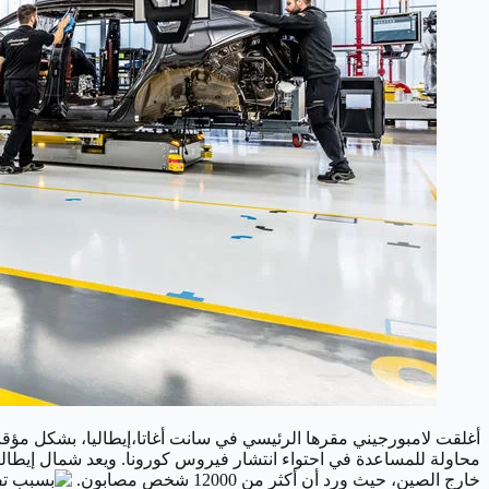
محاولة للمساعدة في احتواء انتشار فيروس كورونا. ويعد شمال إيطاليا
خارج الصين، حيث ورد أن أكثر من 12000 شخص مصابون.