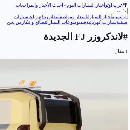
🌴
عرب اوتو
أخبار السيارات اليوم - أحدث الأخبار والمراجعات
الرئيسية
أخبار السيارات
اسعار ومواصفات
تقارير
دفع رباعي
سيارات
صينية
سيارات كهربائية
فيديو
منوعات السيارات
نصائح وأفكار
من نحن
#
لاندكروزر FJ الجديدة
1
مقال