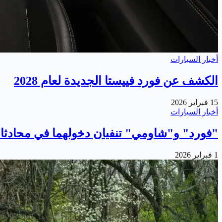
أخبار السيارات
الكشف عن فورد فييستا الجديدة لعام 2028
15 فبراير 2026
أخبار السيارات
"فورد" و"شاومي" تنفيان دخولهما في محادثات
1 فبراير 2026