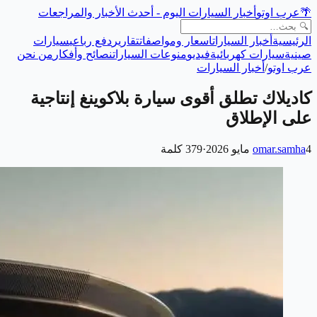
🌴
عرب اوتو
أخبار السيارات اليوم - أحدث الأخبار والمراجعات
الرئيسية
أخبار السيارات
اسعار ومواصفات
تقارير
دفع رباعي
سيارات
صينية
سيارات كهربائية
فيديو
منوعات السيارات
نصائح وأفكار
من نحن
عرب اوتو
/
أخبار السيارات
كاديلاك تطلق أقوى سيارة بلاكوينغ إنتاجية
على الإطلاق
4 مايو 2026
omar.samha
·
379
كلمة