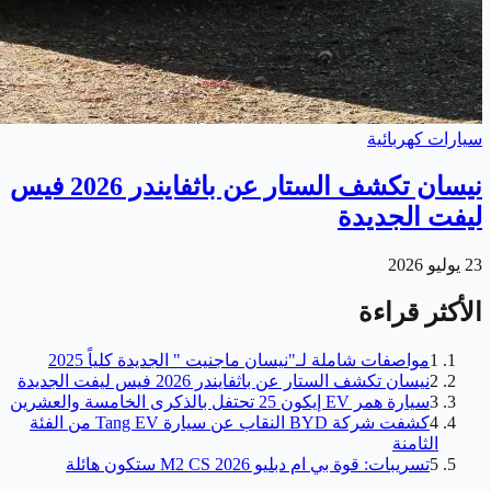
سيارات كهربائية
نيسان تكشف الستار عن باثفايندر 2026 فيس
ليفت الجديدة
23 يوليو 2026
الأكثر قراءة
1
مواصفات شاملة لـ"نيسان ماجنيت " الجديدة كلياً 2025
2
نيسان تكشف الستار عن باثفايندر 2026 فيس ليفت الجديدة
3
سيارة همر EV إيكون 25 تحتفل بالذكرى الخامسة والعشرين
4
كشفت شركة BYD النقاب عن سيارة Tang EV من الفئة
الثامنة
5
تسريبات: قوة بي ام دبليو M2 CS 2026 ستكون هائلة