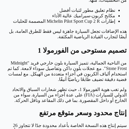
من التحسينات، منها:
نظام تعليق مطور لثبات أفضل
مكابح كربون-سيراميك عالية الأداء
إطارات Michelin Pilot Sport Cup 2 R المصممة للحلبات
هذه الإضافات تجعل السيارة جاهزة ليس فقط للطرق العامة، بل
أيضًا لتجارب القيادة الرياضية المكثفة.
تصميم مستوحى من الفورمولا 1
من الناحية الجمالية، تتميز السيارة بلون خارجي فريد "Midnight
Stone Frost". مع عجلات بلون داكن وتفاصيل سوداء لامعة. كما تم
استخدام ألياف الكربون في أجزاء متعددة من الهيكل. مع لمسات
فضية دقيقة تضيف طابعًا رياضيًا أنيقًا.
ولم تغب هوية الفورمولا 1، حيث تظهر شعارات السباق والاتحاد
الدولي للسيارات (FIA) على عدة أجزاء من السيارة. سواء من
الخارج أو داخل المقصورة. بما في ذلك المقاعد وناقل الحركة.
إنتاج محدود وسعر متوقع مرتفع
سيتم إنتاج هذه النسخة الخاصة بأعداد محدودة جدًا لا تتجاوز 26