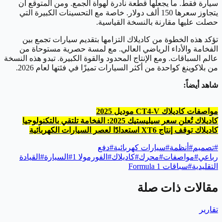
سيارة فقط. ما يجعلها قطعة نادرة لهواة الجمع. ومن المتوقع أن
يتجاوز سعرها 150 ألف دولار. خاصة مع التحسينات الكبيرة التي
حصلت عليها مقارنة بالنسخة القياسية.
تؤكد هذه الخطوة من كاديلاك التزامها بتقديم سيارات تجمع بين
الفخامة والأداء الرياضي العالي. مع لمسة حصرية مستوحاة من
عالم السباقات. ومع الإنتاج المحدود والقوة الكبيرة. تبدو هذه النسخة
من بلاكوينغ كواحدة من أكثر السيارات تميزًا في فئتها لعام 2026.
شاهد أيضاً:
مواصفات كاديلاك CT4-V موديل 2025
كاديلاك تُعلن سعر سيليستيك 2025: الفخامة تلتقي بالتكنولوجيا
كاديلاك توقف إنتاج XT6 استعدادًا لعصر السيارات الكهربائية
#
تصميم
#
أنظمة
#
سيارات كهربائية
#
دفع
رباعي
#
مواصفات
#
محرك
#
كاديلاك
#
الفورمولا 1
#
السيارة
#
القيادة
التقليدية
#
سباقات Formula 1
مقالات ذات صلة
تقارير