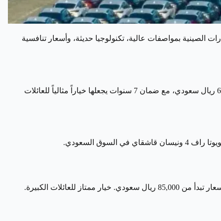
ارات الصينية بمواصفات عالية، تكنولوجيا حديثة، وأسعار تنافسية
تتصدر MG ZS 2026 قائمة السيارات الصينية الأكثر مبيعاً في السعودية، بفضل تصميمها العصري وتجهيزاتها التكنولوجية. السعر يبدأ من 65,000 ريال سعودي، مع ضمان 7 سنوات يجعلها خياراً مثالياً للعائلات