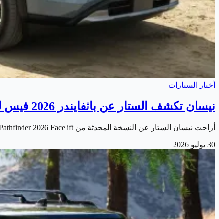
أخبار السيارات
نيسان تكشف الستار عن باثفايندر 2026 فيس ليفت الجديدة
أزاحت نيسان الستار عن النسخة المحدثة من Nissan Pathfinder 2026 Facelift . والتي تأتي بمجموعة من التحسينات التي تستهدف تعزيز تجربة القيادة للعائلات ومحبي…
30 يوليو 2026