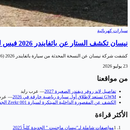
سيارات كهربائية
نيسان تكشف الستار عن باثفايندر 2026 فيس ليفت الجديدة
كشفت شركة نيسان عن النسخة المحدثة من سيارة باثفايندر 2026 (Pathfinder 2026) . التي حصلت على مجموعة من التغييرات الخارجية والداخلية بهدف تعزيز حضورها في…
23 يوليو 2026
من مواقعنا
تفاصيل لاند روفر ديفندر الصغيرة 2027
—
عرب رايد
GWM تستعد لإطلاق أول سيارة رياضية خارقة في 2026
—
عرب
الكشف عن المقصورة الداخلية المبتكرة لسيارة Zeekr 001 الجديدة
الأكثر قراءة
1
مواصفات شاملة لـ"نيسان ماجنيت " الجديدة كلياً 2025