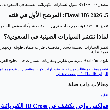
تتصدر BYD Atto 3 سوق السيارات الكهربائية الصينية في السعودية، بمدى يصل إلى 480 كم على الشحنة الواحدة. السعر حوالي 145,000 ريال، وتدعم رؤية المملكة 2030 في التحول للطاقة النظيفة والاستدامة.
5. Haval H6 2026: المرشح الأول في فئته
تتميز Haval H6 بتصميم جذاب، تجهيزات متقدمة، وأداء موثوق. السعر يبدأ من 90,000 ريال، وتعد من أفضل السيارات الصينية في السعودية 2026 من حيث القيمة مقابل المال.
لماذا تنتشر السيارات الصينية في السعودية؟
تتميز السيارات الصينية بأسعار منافسة، فترات ضمان طويلة، وتجهيزات 
قيمة عالية.
تابع
Arab Auto
لمزيد من تقارير ومقارنات السيارات في الخليج العربي، 
#
تصميم
#
أنظمة
#
السعودية 2026
#
سيارات كهربائية
#
سيارات
#
دفع رباع
اليابانية
#
المملكة
#
مواصفات عالية
مقالات ذات صلة
تقارير
فولكس واجن تكشف عن ID Cross الكهربائية الجديدة