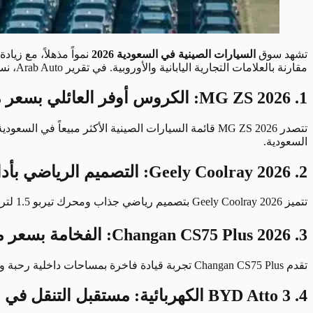
تشهد سوق
السيارات الصينية في السعودية 2026
نمواً مذهلاً، مع زيا
مقارنة بالعلامات التجارية اليابانية والأوروبية. في تقرير Arab Auto، نستعرض أفضل السيارات الصينية المتوفرة في المملكة هذا العام.
1. MG ZS 2026: الكروس أوفر العائلي بسعر مغرٍ
السعودية.
2. Geely Coolray 2026: التصميم الرياضي بأداء قوي
تتميز Geely Coolray 2026 بتصميم رياضي جذاب ومحرك تيربو 1.5 لتر يولد قوة 177 حصاناً. السعر يبدأ من 75,000 ريال، وتعتبر منافساً قوياً لتويوتا راف 4 ونيسان قاشقاي في السوق السعودي.
3. Changan CS75 Plus 2026: الفخامة بسعر متوسط
تقدم Changan CS75 Plus تجربة قيادة فاخرة بمساحات داخلية رحبة وتجهيزات تكنولوجية متطورة. متوفرة بمحركات 1.5 و2.0 لتر تيربو، مع أسعار تبدأ من 85,000 ريال سعودي. خيار ممتاز للعائلات الكبيرة.
4. BYD Atto 3 الكهربائية: مستقبل التنقل في السعودية