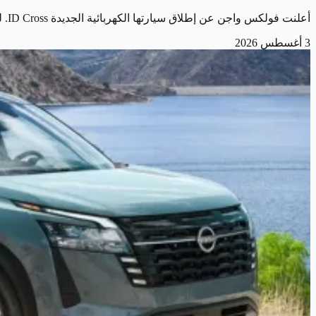
أعلنت فولكس واجن عن إطلاق سيارتها الكهربائية الجديدة ID Cross. لتوسع بذلك عائلة سياراتها الكهربائية المدمجة المبنية على منصة MEB+ المطورة. وتأتي السيارة…
3 أغسطس 2026