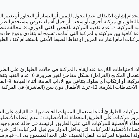
قف. 4- عدم الوقوف وقوفاً تاماً عند إشارة (أمامك
قيادة المركبة داخل الأ