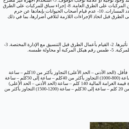
العاكسات أو الشاخصات المنظمة لحركة السير. 4- عدم الوقوف عند مراكز الضبط الأمني أو نقاط التفتيش أو عدم الوقوف للدورية الأمنية عند وجود توجيه أو علامة توجب الوقوف. 5- استخدام أجهزة غير مصرح
بها في المركبة أو وضع شعارات أو ملصقات تتنافى مع الآداب العامة. 6- قيادة المركبة بالاتجاه المعاكس لحركة السير. 7- المراوغة بسرعة بين المركبات على الطرق العامة. 8- إجراء سباق للمركبات على الطرق
العامة، أو السير في مواكب دون الحصول على تصريح. 9- عدم التزام الشاحنات والمعدات الثقيلة بالسير في المسار الأيمن في الطريق المتعدد المسارات. 10- عدم قيام أصحاب الحيوانات بإبعادها عن حرم
ت الرسمية ومركبات الطوارئ. 12- تسيير مركبات الأشغال العامة على الطرق قبل اتخاذ الإجراءات اللازمة لتلافي أضرارها، بما في ذلك
1- قيادة المركبة تحت تأثير مسكر أو مخدر ، أو عقاقير محذر من القيادة تحت تأثيرها. 2- القيام بأعمال الطرق قبل التنسيق مع الإدارة المختصة. 3-
السرعة المحددة على الطريق مقدار تجاوز السرعة المحددة قيمة الغرامة بالريال من 120 كلم – ساعة فأقل. (الحد الأدنى – الحد الأعلى) التجاوز بأكثر من 10كلم – ساعة
إلى 20كلم – ساعة (150-300) التجاوز بأكثر من 20كلم – ساعة إلى 30كلم – ساعة (300 -500) التجاوز بأكثر من 30كلم – ساعة إلى 40كلم – ساعة (800-1000) التجاوز بأكثر من 40كلم – ساعة إلى 50كلم – ساعة
السرعة المحددة على الطريق مقدار تجاوز السرعة المحددة قيمة الغرامة المالية 140 كلم – ساعة (الحد الأدنى – الحد الأعلى)
التجاوز بأكثر من 5 كلم – ساعة إلى 10كلم – ساعة (300-500) التجاوز بأكثر من 10 كلم – ساعة إلى 20كلم – ساعة (800-1000) التجاوز بأكثر من 20 كلم – ساعة إلى 30كلم – ساعة (1200-1500) التجاوز بأكثر من