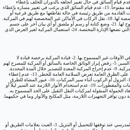
 إعطاء أفضلية المرور في ملتقيات الطرق أو تقاطعاتها لسائق المركبة المتقدم على غيره في حال عدم وجود لوحات تنظم ذلك. 13- عدم قيام السائق في حال تغيير اتجاهه بالدوران للخلف بإعطاء
أفضلية المرور للمركبات القادمة من الاتجاهات الأخرى. 14- عدم قيام السائق في حال إغلاق جزء من الطريق بإعطاء الأفضلية لمن كان طريقه مفتوحاً. 15- عدم قيام السائق الذي يرغب في تغيير مساره بإعطاء
تين متحاذيتين بشكل متواز. 16- عدم إعطاء أفضلية المرور للمركبات القادمة من طريق رئيسة في حالة تقاطعها مع طريق فرعية أو
طريق ترابية. 17- عدم إعطاء أفضلية المرور لوسائل النقل العام كالقطارات أو الحافلات وما في حكمها في حال سيرها على المسارات المخصصة لها. 18- نقل الركاب في الأماكن غير المخصصة لهم في المركبة.
19- استخدام السائق بيده أي جهاز محمول أثناء سير المركبة. 20- الوقوف في أماكن وقوف ذوي الاحتياجات الخاصة من غير هذه الفئة المسموح لها. 21- وضع كتابة أو رسم أو ملصق أو أي بيان آخر على جسم
المركبة دون موافقة الجهات المختصة. 22- تسيير مركبة تحدث تلويثاً للبيئة على الطرق العامة. 23- تظليل زجاج المركبة دون التقيد بالضوابط التي تضعها الإدارة المختصة. 24- استعمال المركبة لغير الغرض الذي
1- دخول الشاحنات والمعدات الثقيلة وما في حكمها إلى المدن أو الخروج منها في الأوقات غير المسموح بها. 2- قيادة المركبة برخصة قيادة لا
تتناسب مع حجم المركبة ونوع استخدامها. 3- الوقوف على خطوط السكة الحديدية. 4- نقل عدد من الركاب يزيد على العدد المحدد في رخصة السير. 5- رفض إبراز الوثائق الخاصة بالسائق أو المركبة للمصرح لهم
الاطلاع عليها. 6- قيادة المركبة بلوحات غير واضحة أو بها تلف. 7- سير المركبة بلا لوحة أمامية. 8- عدم إنهاء إجراءات تعديل مجال استعمال المركبة. 9- عدم إخراج المركبة المعدة للتصدير خلال المدة المحددة.
10- عدم ارتداء الخوذة أثناء قيادة الدراجة الآلية. 11- قيادة المركبة قبل الحصول على رخصة قيادة أو في حال سحب الرخصة. 12- ترك أجسام على الطرق العامة تعرض السلامة العامة للخطر. 13- عدم إعطاء
أفضلية المرور لمركبات المواكب الرسمية أو الطوارئ. 14- القيادة على أكتاف الطريق أو على الأرصفة أو المسارات التي تمنع القيادة فيها. 15- النزول أو الركوب أثناء سير المركبات. 16- عبور المشاة للطرق
السريعة. 17- التجاوز في المناطق التي يمنع فيها التجاوز، مثل المنعطفات والمرتفعات. 18- عدم وجود إنارة جانبية أو عواكس أو سواتر للشاحنات والمقطورات. 19- عدم استخدام الأنوار اللازمة عند السير ليلاً أو
تكون فيها الرؤية غير واضحة. 20- عدم تثبت اللوحة في مكانها المخصص. 21- التجمهر في مواقع التفحيط. 22- زيادة أبعاد الحمولة المنقولة لمركبات النقل الثقيل على الحد المسموح به.
سم المركبة أو هيكلها، يغير معالمها أو تجهيزاتها الأساسية دون اتخاذ الإجراءات النظامية. 24- قيادة المركبة دون توافر التجهيزات اللازمة، مثل المكابح والأنوار وما في حكمهما.
1- تجاوز إشارة المرور الضوئية أثناء الضوء الأحمر. 2- تجاوز حافلات النقل المدرسي عند توقفها للتحميل أو التنزيل. 3- العبث بعلامات الطريق أو