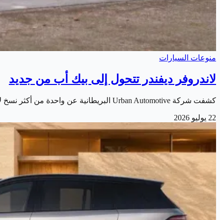
منوعات السيارات
لاندروفر ديفندر تتحول إلى بيك أب من جديد
كشفت شركة Urban Automotive البريطانية عن واحدة من أكثر نسخ لاندروفر ديفندر إثارة للاهتمام. بعد تحويلها إلى شاحنة بيك أب فاخرة تحمل اسم Urban Widetrack…
22 يوليو 2026