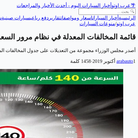
🌴
عرب اوتو
أخبار السيارات اليوم - أحدث الأخبار والمراجعات
الرئيسية
أخبار السيارات
اسعار ومواصفات
تقارير
دفع رباعي
سيارات صينية
س
عرب اوتو
/
منوعات السيارات
قائمة المخالفات المعدلة في نظام مرور السعودية 1440/
أصدر مجلس الوزراء مجموعة من التعديلات على جدول المخالفات المر
1 أكتوبر 2019
arabauto
·
1458
كلمة