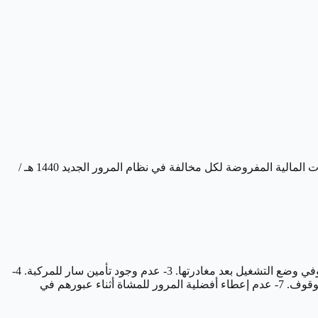
أصدر مجلس الوزراء مجموعة من التعديلات على جدول المخالفات المرورية والعقوبات المقررة لها وكذلك السرعات، مع تحديد قيمة الغرامات المالية المفروضة لكل مخالفة في نظام المرور الجديد 1440 هـ /
1- قيادة المركبة في الأسواق التي لا يُسمح بالقيادة فيها. 2- ترك المركبة مفتوحة وفي وضع التشغيل بعد مغادرتها. 3- عدم وجود تأمين سار للمركبة. 4-
عبور المشاة للطرق من غير الأماكن المخصصة لهم. 5- عدم تقيد المشاة بالإشارات الخاصة بهم. 6- وقوف المركبة في أماكن غير مخصصة للوقوف. 7- عدم إعطاء أفضلية المرور للمشاة أثناء عبورهم في