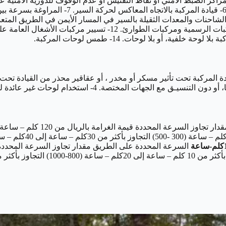
الطريق المعتمد. 11- تركيب تجهيزات في المركبة كتلك الخاصة بالمركبا
لوحات غير عائدة للمركبة. 5- طمس رقم هيكل المركبة أو محاولة طمسه.