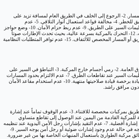
1- عدم استخدام إشارة الالتفاف عند التحول لليمين أو اليسار أو التجاوز أو تغيير المسار. 2- الرجوع إلى الخلف في الطريق العام لمسافة تزيد على
عشرين متراً. 3- قيام سائق الدراجة الآلية أو العادية- أو ما في حكهما- بالتعلق بأي مركبة أخرى ،أو سحب أو حمل أشياء تعرض مستخدم الطريق للخطر. 4- مخالفة قواعد استعمال أنوار التلاقي. 5- عدم
حمل رخصة القيادة أو رخصة السير أثناء القيادة. 6- إساءة استعمال منبه المركبة. 7- عدم تقديم المركبة للفحص الفني الدوري. 8- مخالفة تنظيمات السير على الطريق. 9- عدم ربط حزام الأمان. 10- وضع حواجز
داخل المركبة أو خارجها تعوق رؤية السائق. 11- عدم ترك السائق مسافة كافية بين مركبته والمركبة التي أمامه، تسمح له بتفادي وقوع حادث. 12- التحرك بالمركبة بسرعة عالية، بحيث تحدث الإطارات صوتاً
عالياً. 13- التجمهر في موقع الحادث. 14- قيام السائق بتخطي أرتال المركبات أمام إشارات المرور أو نقاط الضبط الأمني باستخدام كتف الطريق أو المسار المخصص للالتفاف. 15- عدم توافر المتطلبات النظامية
1-عدم اتخاذ الاحتياطات اللازمة عند إيقاف المركبة في حالات الطوارئ على الطرق العامة. 2- رمي أجسام خارج المركبة. 3- التباطؤ في السير على
نحو يعرقل الحركة. 4- الانشغال بغير الطريق أثناء قيادة المركبة. 5- استعمال المكابح (الفرامل) بشكل مفاجئ لغير ضرورة. 6- عدم التقيد بتنظيمات السير عند تقاطعات الطرق. 7- عدم الالتزام بحدود المسارات
المحددة على الطريق. 8- إحداث ضوضاء باستعمال أجهزة من داخل المركبة، أو ارتكاب أي سلوك يتنافى مع الآداب العامة، أثناء القيادة. 9- القيادة برخصة قيادة صلاحيتها منتهية. 10- عدم استخدام مقاعد الأمان
1- ملاحقة مركبات الطوارئ أثناء استعمال المنبهات الخاصة بها. 2- القيادة على الطريق بمركبات مخصصة للاقتناء. 3- عدم الوقوف تماماً عند إشارة
 أفضلية) في حالة مرور مركبات على الطريق المعطاة له الأفضلية. 5- عدم إعطاء الأفضلية للمركبة القادمة من اليمين عند الوصول إلى تقاطع متساوي
الأفضليات في آن واحد وعندما لا يكون هناك إشارات أولوية. 6- عدم إعطاء الأفضلية للمركبات التي على الطريق الرئيسة في حالة عدم وجود إشارة أفضلية. 7- عدم التقيد بإشارات رجل الأمن اليدوية عند تنظيمه
للحركة وعدم إعطاء إشارته الأولوية على الإشارات الضوئية. 8- عدم إعطاء الأفضلية للمركبات التي بداخل الدوار من قبل المركبات التي خارجه في حالة عدم وجود إشارات ضوئية أو رجل أمن يوجه السير. 9-
نفاق من غير إضاءة أنوارها. 10- زيادة أبعاد الحمولة المنقولة لمركبات النقل الخفيف على الحد المسموح به. 11- قيام سائق مركبة الطوارئ باستعمال المنبهات الخاصة بها من غير ضرورة.