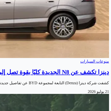
منوعات السيارات
دينزا تكشف عن N8 الجديدة كليًا بقوة تصل إلى 1,193 حصان!
كشفت شركة دينزا (Denza) التابعة لمجموعة BYD عن تفاصيل جديدة حول طرازها الكهربائي القادم N8. الذي يأتي ضمن خطتها لتوسيع حضورها في سوق السيارات الكهربائية…
21 يوليو 2026