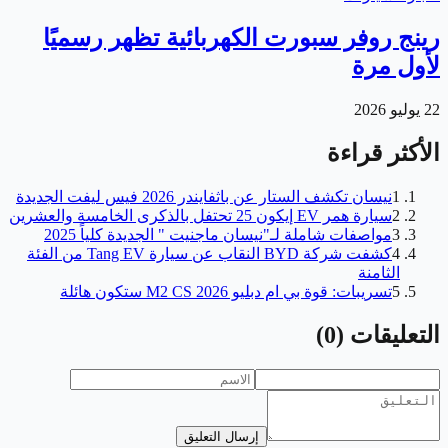
رينج روفر سبورت الكهربائية تظهر رسميًا
لأول مرة
22 يوليو 2026
الأكثر قراءة
1
نيسان تكشف الستار عن باثفايندر 2026 فيس ليفت الجديدة
2
سيارة همر EV إيكون 25 تحتفل بالذكرى الخامسة والعشرين
3
مواصفات شاملة لـ"نيسان ماجنيت " الجديدة كلياً 2025
4
كشفت شركة BYD النقاب عن سيارة Tang EV من الفئة
الثامنة
5
تسريبات: قوة بي ام دبليو M2 CS 2026 ستكون هائلة
التعليقات
(
0
)
إرسال التعليق