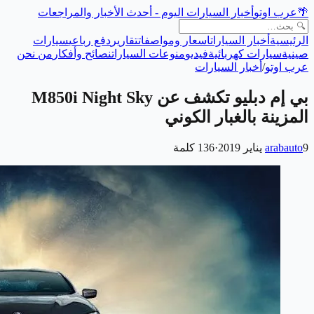
🌴
عرب اوتو
أخبار السيارات اليوم - أحدث الأخبار والمراجعات
الرئيسية
أخبار السيارات
اسعار ومواصفات
تقارير
دفع رباعي
سيارات
صينية
سيارات كهربائية
فيديو
منوعات السيارات
نصائح وأفكار
من نحن
عرب اوتو
/
أخبار السيارات
بي إم دبليو تكشف عن M850i Night Sky
المزينة بالغبار الكوني
9 يناير 2019
arabauto
·
136
كلمة