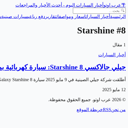
🌴
عرب اوتو
أخبار السيارات اليوم - أحدث الأخبار والمراجعات
الرئيسية
أخبار السيارات
اسعار ومواصفات
تقارير
دفع رباعي
سيارات صينية
س
#
8 Starshine
1
مقال
أخبار السيارات
جيلي جالاكسي 8 Starshine: سيارة كهربائية بمدى 1600 كم وتقنيات ذكية
أطلقت شركة جيلي الصينية في 9 مايو 2025 سيارة Galaxy Starshine 8 الجديدة ضمن فئة السيارات الهجينة القابلة للشحن (PHEV) تحت علامتها "جيلي جالاكسي"، وذلك…
12 مايو 2025
©
2026
عرب اوتو
. جميع الحقوق محفوظة.
من نحن
RSS
خريطة الموقع