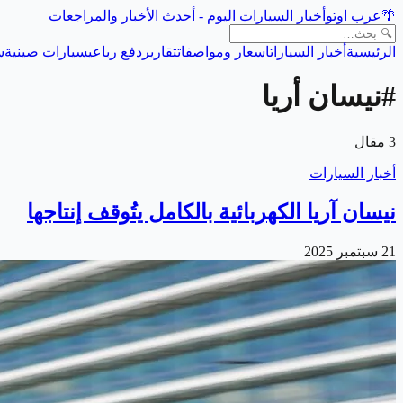
🌴
عرب اوتو
أخبار السيارات اليوم - أحدث الأخبار والمراجعات
الرئيسية
أخبار السيارات
اسعار ومواصفات
تقارير
دفع رباعي
سيارات صينية
س
#
نيسان أريا
3
مقال
أخبار السيارات
نيسان آريا الكهربائية بالكامل يتُوقف إنتاجها
21 سبتمبر 2025