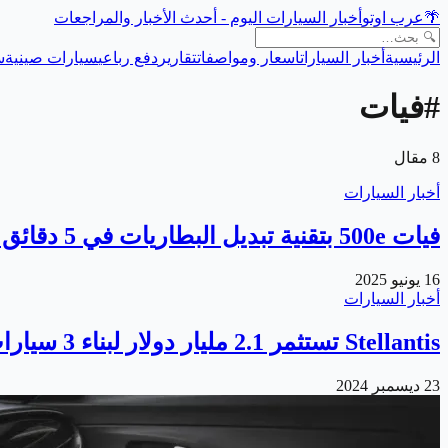
🌴
عرب اوتو
أخبار السيارات اليوم - أحدث الأخبار والمراجعات
الرئيسية
أخبار السيارات
اسعار ومواصفات
تقارير
دفع رباعي
سيارات صينية
س
#
فيات
8
مقال
أخبار السيارات
فيات 500e بتقنية تبديل البطاريات في 5 دقائق فقط
16 يونيو 2025
أخبار السيارات
Stellantis تستثمر 2.1 مليار دولار لبناء 3 سيارات في إيطاليا
23 ديسمبر 2024