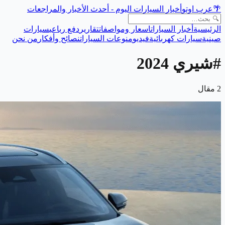
🌴
عرب اوتو
أخبار السيارات اليوم - أحدث الأخبار والمراجعات
الرئيسية
أخبار السيارات
اسعار ومواصفات
تقارير
دفع رباعي
سيارات
صينية
سيارات كهربائية
فيديو
منوعات السيارات
نصائح وأفكار
من نحن
#
شيري 2024
2
مقال