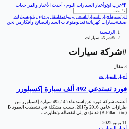
🌴
عرب اوتو
أخبار السيارات اليوم - أحدث الأخبار والمراجعات
الرئيسية
أخبار السيارات
اسعار ومواصفات
تقارير
دفع رباعي
سيارات
صينية
سيارات كهربائية
فيديو
منوعات السيارات
نصائح وأفكار
من نحن
الرئيسية
/
#شركة سيارات
#
شركة سيارات
3
مقال
أخبار السيارات
فورد تستدعي 492 ألف سيارة إكسبلورر
أعلنت شركة فورد عن استدعاء 492,145 سيارة إكسبلورر من
طرازات عامي 2016 و2017، بسبب مشكلة في تشطيب العمود B
(B-Pillar Trim) قد تؤدي إلى انفصاله وتطايره…
11 يونيو 2025
أخبار السيارات