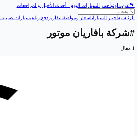
🌴
عرب اوتو
أخبار السيارات اليوم - أحدث الأخبار والمراجعات
الرئيسية
أخبار السيارات
اسعار ومواصفات
تقارير
دفع رباعي
سيارات صينية
س
#
شركة بافاريان موتور
1
مقال