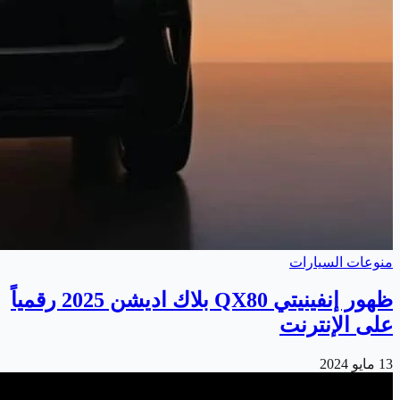
منوعات السيارات
ظهور إنفينيتي QX80 بلاك اديشن 2025 رقمياً
على الإنترنت
13 مايو 2024