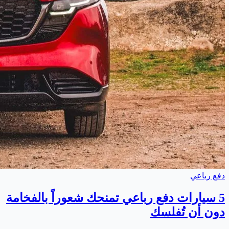
دفع رباعي
5 سيارات دفع رباعي تمنحك شعوراً بالفخامة
دون أن تُفلسك