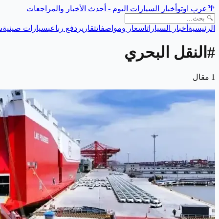
🌴
عرب اوتو
أخبار السيارات اليوم - أحدث الأخبار والمراجعات
الرئيسية
أخبار السيارات
اسعار ومواصفات
تقارير
دفع رباعي
سيارات صينية
س
#
النقل البحري
1
مقال