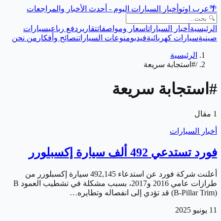
🌴
عرب اوتو
أخبار السيارات اليوم - أحدث الأخبار والمراجعات
الرئيسية
أخبار السيارات
اسعار ومواصفات
تقارير
دفع رباعي
سيارات
صينية
سيارات كهربائية
فيديو
منوعات السيارات
نصائح وأفكار
من نحن
الرئيسية
/
#استجابة سريعة
#
استجابة سريعة
1
مقال
أخبار السيارات
فورد تستدعي 492 ألف سيارة إكسبلورر
أعلنت شركة فورد عن استدعاء 492,145 سيارة إكسبلورر من
طرازات عامي 2016 و2017، بسبب مشكلة في تشطيب العمود B
(B-Pillar Trim) قد تؤدي إلى انفصاله وتطايره…
11 يونيو 2025