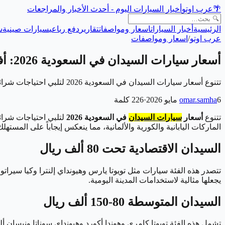
🌴
عرب اوتو
أخبار السيارات اليوم - أحدث الأخبار والمراجعات
الرئيسية
أخبار السيارات
اسعار ومواصفات
تقارير
دفع رباعي
سيارات صينية
س
عرب اوتو
/
اسعار ومواصفات
أسعار سيارات السيدان في السعودية 2026: أفضل الخيارات للموظفين والعائلات
تتنوع أسعار سيارات السيدان في السعودية 2026 لتلبي احتياجات شرائح متعددة من المشترين، من السيارات الاقتصادية المناسبة للموظفين إلى السيدانات الفاخرة. تشهد…
6 مايو 2026
omar.samha
·
226
كلمة
تتنوع
أسعار
سيارات السيدان
في السعودية 2026
لتلبي احتياجات شرائ
الماركات اليابانية والكورية والألمانية، مما ينعكس إيجاباً على المس
السيدان الاقتصادية تحت 80 ألف ريال
تتصدر هذه الفئة سيارات مثل تويوتا يارس وهيونداي إلنترا وكيا سيراتو
يجعلها مثالية لاستخدامات المدينة اليومية.
السيدان المتوسطة 80-150 ألف ريال
تشمل هذه الفئة تويوتا كامري وهوندا أكورد وهيونداي سوناتا ونيسان أل