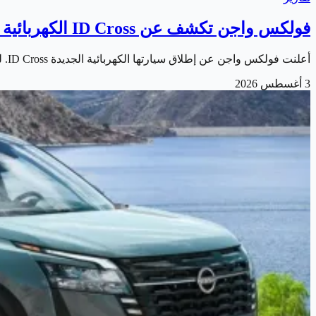
فولكس واجن تكشف عن ID Cross الكهربائية الجديدة
أعلنت فولكس واجن عن إطلاق سيارتها الكهربائية الجديدة ID Cross. لتوسع بذلك عائلة سياراتها الكهربائية المدمجة المبنية على منصة MEB+ المطورة. وتأتي السيارة…
3 أغسطس 2026