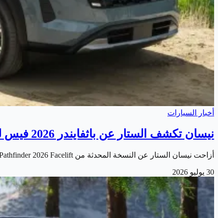
أخبار السيارات
نيسان تكشف الستار عن باثفايندر 2026 فيس ليفت الجديدة
أزاحت نيسان الستار عن النسخة المحدثة من Nissan Pathfinder 2026 Facelift . والتي تأتي بمجموعة من التحسينات التي تستهدف تعزيز تجربة القيادة للعائلات ومحبي…
30 يوليو 2026