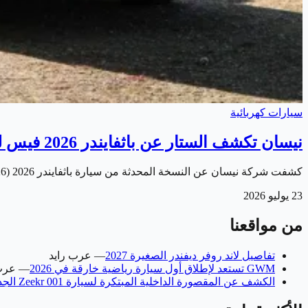
سيارات كهربائية
نيسان تكشف الستار عن باثفايندر 2026 فيس ليفت الجديدة
كشفت شركة نيسان عن النسخة المحدثة من سيارة باثفايندر 2026 (Pathfinder 2026) . التي حصلت على مجموعة من التغييرات الخارجية والداخلية بهدف تعزيز حضورها في…
23 يوليو 2026
من مواقعنا
تفاصيل لاند روفر ديفندر الصغيرة 2027
—
عرب رايد
GWM تستعد لإطلاق أول سيارة رياضية خارقة في 2026
—
عرب
الكشف عن المقصورة الداخلية المبتكرة لسيارة Zeekr 001 الجديدة