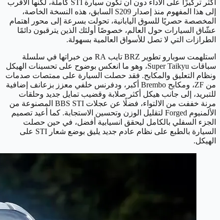
أكثر تركيزًا على الأداء دون أن تكون سيارة STI كاملة، لكنها الأقرب
إلى هذا المفهوم منذ إصدار S209 السابق، هذه النسخة الخاصة،
المخصصة حصريًا للسوق اليابانية، تحولت بسرعة إلى محور اهتمام
عشّاق السيارات حول العالم، خصوصًا أولئك الذين يترقبون دائمًا
الطرازات التي لا تصل للأسواق العالمية بسهولة.
استلهمت سوبارو تطوير BRZ تايب RA من خبراتها في سلسلة
سباقات Super Taikyu، وهو ما انعكس بوضوح على تحسينات الهيكل
ونظام التعليق والمكابح. فقد حصلت السيارة على ممتصات صدمات
من ZF، ومكابح Brembo أكبر، ودفرنس خلفي معزز بزعانف إضافية
للتبريد، إلى جانب هيكل أكثر صلابة وقضيب تمايل جديد وحلقات
مرنة خففت من الالتواء، فضلًا عن عجلات BBS STI المصنوعة من
الألمنيوم Forged لتقليل الوزن وتحسين الاستجابة. كما أعيد تصميم
الجزء السفلي بالكامل ليحقق انسيابية أفضل، في حين حصلت
السيارة بالطبع على نظام عادم جديد يليق بوضع شعار STI على
الهيكل.