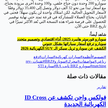
سوبارو 200 وحدة دون جناح خلفي، و100 وحدة أخرى مزودة بجناح،
مع أسعار تبدأ من نحو 32 ألف دولار وتصل إلى 35,400 دولار وفقًا
لأسعار التحويل الحالية. لكن امتلاك واحدة لن يكون سهلًا؛ فحتى في
اليابان، يحتاج العملاء للمشاركة في قرعة تمتد حتى نهاية نوفمبر
للحصول على فرصة شراء هذه النسخة التي تُعد الأكثر تميزًا في
تاريخ BRZ حتى الآن.
شاهد أيضاً:
سوبارو فورستر هايبرد 2025: أداء اقتصادي وتصميم متجدد
سوبارو ترفع أسعار سياراتها بشكل جنوني
الكشف عن سوبارو تريل سيكر الـ SUV الكهربائية 2026
#
تصميم
#
أنظمة
#
سيارات كهربائية
#
سيارات
#
دفع
رباعي
#
مواصفات
#
محرك
#
سوبارو
#
BRZ
#
تقنيات rev-
matching
#
سوبارو BRZ تايب RA
#
سيارة STI
مقالات ذات صلة
تقارير
فولكس واجن تكشف عن ID Cross
الكهربائية الجديدة