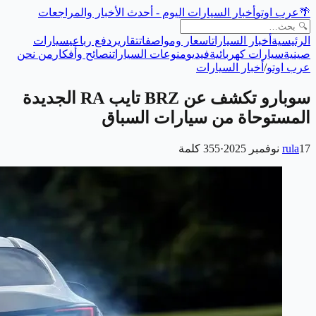
🌴
عرب اوتو
أخبار السيارات اليوم - أحدث الأخبار والمراجعات
الرئيسية
أخبار السيارات
اسعار ومواصفات
تقارير
دفع رباعي
سيارات
صينية
سيارات كهربائية
فيديو
منوعات السيارات
نصائح وأفكار
من نحن
عرب اوتو
/
أخبار السيارات
سوبارو تكشف عن BRZ تايب RA الجديدة
المستوحاة من سيارات السباق
17 نوفمبر 2025
rula
·
355
كلمة