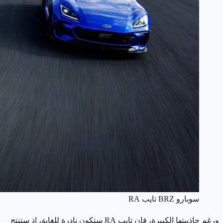
سوبارو BRZ تايب RA
ورغم جاذبيتها الكبيرة، فإن تايب RA ستكون نادرة للغاية، إذ ستنتج