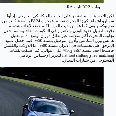
سوبارو BRZ تايب RA
لكن التحسينات لم تقتصر على الجانب الميكانيكي الخارجي، إذ أولت
سوبارو اهتمامًا كبيرًا للمحرك نفسه. فمحرك FA24 بسعة 2.4 لتر من
نوع بوكسر بقي كما هو من حيث القوة، لكنه خضع لإعادة هندسة
دقيقة لتقليل حدود الوزن والاهتزاز في المكونات الداخلية، مما جعل
تجاوب المحرك أكثر سلاسة عبر نطاق دوران أوسع. إذ تم تقليل
هامش وزن المكابس وأذرع التوصيل بنسبة 50%، فيما حصل عمود
المرفق على تحسينات في الاتزان بنسبة 80%. أما الدولاب والكلتش
فأصبحا أخف بنسبة 67% و50% على التوالي. كما أضيفت تقنيات
rev-matching و flat-foot shifting لتعزيز الإحساس الرياضي
المستوحى من سيارات السباق.