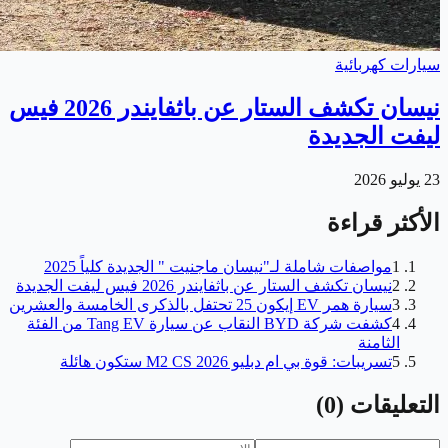
سيارات كهربائية
نيسان تكشف الستار عن باثفايندر 2026 فيس
ليفت الجديدة
23 يوليو 2026
الأكثر قراءة
1
مواصفات شاملة لـ"نيسان ماجنيت " الجديدة كلياً 2025
2
نيسان تكشف الستار عن باثفايندر 2026 فيس ليفت الجديدة
3
سيارة همر EV إيكون 25 تحتفل بالذكرى الخامسة والعشرين
4
كشفت شركة BYD النقاب عن سيارة Tang EV من الفئة
الثامنة
5
تسريبات: قوة بي ام دبليو M2 CS 2026 ستكون هائلة
التعليقات
(
0
)