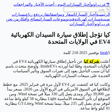
🌴
عرب اوتو
أخبار السيارات اليوم - أحدث الأخبار والمراجعات
الرئيسية
أخبار السيارات
اسعار ومواصفات
تقارير
دفع رباعي
سيارات
صينية
سيارات كهربائية
فيديو
منوعات السيارات
نصائح وأفكار
من نحن
عرب اوتو
/
أخبار السيارات
كيا تؤجل إطلاق سيارة السيدان الكهربائية
EV4 في الولايات المتحدة
5 نوفمبر 2025
farah
·
218
كلمة
أعلنت
شركة كيا
عن تأجيل إطلاق سيارتها الكهربائية EV4 في
الولايات المتحدة، وفقًا لما أوردته InsideEVs. وأوضح متحدث باسم
كيا أن سبب التأجيل يعود إلى تغيرات السوق وتأثير السياسات
الجديدة على مبيعات السيارات الكهربائية.
وكانت كيا قد كشفت عن EV4 لأول مرة في فبراير 2025، مع خطط
لإطلاقها في السوق الأمريكي في الربع الأول من 2026، بسعر يبدأ
من 39,000 دولار ومدى يصل إلى 330 ميلاً في نسخة Wind. ومن
المتوقع أن تأتي النسخة الأساسية Light ببطارية 58 كيلو واط ساعة
لتوفر مدى يصل إلى 235 ميلاً، بينما نسخة Wind وGT-Line ببطارية
81 كيلو واط ساعة.