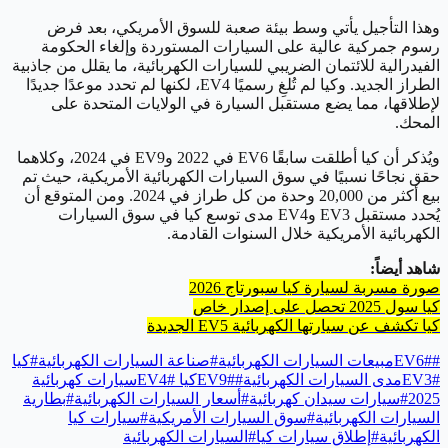
وهذا التأجيل يأتي وسط بيئة صعبة للسوق الأمريكي، بعد فرض
رسوم جمركية عالية على السيارات المستوردة وإلغاء الحكومة
الفيدرالية للائتمان الضريبي للسيارات الكهربائية، ما يقلل من جاذبية
الطراز الجديد. وكيا لم تُلغِ رسميًا EV4، لكنها لم تحدد موعدًا جديدًا
لإطلاقها، مما يضع مستقبل السيارة في الولايات المتحدة على
المحك.
ويُذكر أن كيا أطلقت سابقًا EV6 في 2022 وEV9 في 2024، وكلاهما
حقق نجاحًا نسبيًا في سوق السيارات الكهربائية الأمريكية، حيث تم
بيع أكثر من 20,000 وحدة من كل طراز في 2024. ومن المتوقع أن
يُحدد مستقبل EV3 وEV4 مدى توسع كيا في سوق السيارات
الكهربائية الأمريكية خلال السنوات القادمة.
شاهد أيضاً:
صورة مسربة لسيارة كيا سبورتاج 2026
كيا سول 2025 تحصل على إصدار خاص
كيا تكشف عن سيارتها الكهربائية EV5 الجديدة
#
#
EV6
مبيعات السيارات الكهربائية
#
صناعة السيارات الكهربائية
#
كيا
#
EV3
مدى السيارات الكهربائية
#
#
EV9
كيا EV4
#
سيارات كهربائية
2025
#
سيارات سيدان كهربائية
#
أسعار السيارات الكهربائية
#
بطارية
السيارات الكهربائية
#
سوق السيارات الأمريكية
#
سيارات كيا
الكهربائية
#
إطلاق سيارات كيا
#
السيارات الكهربائية