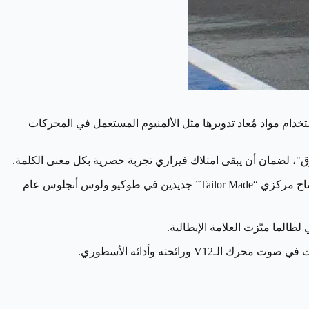
ى فيراري إلى خفض انبعاثات الغازات الدفيئة بنسبة 25% بحلول عام 2030 مقارنة بعام 2024، من خلال استخدام مواد مُعاد تدويرها مثل الألمنيوم المستعمل في المحركات
وق"، لضمان أن يبقى امتلاك فيراري تجربة حصرية بكل معنى الكلمة.
كما أعلنت الشركة أن 100% من سياراتها تُخصّص وفق طلب العملاء، ما يعكس روح التفرد في التصميم والتفاصيل. ولهذا تخطط فيراري لافتتاح مركزي “Tailor Made” جديدين في طوكيو ولوس أنجلوس عام
رائحته وأدائه الأسطوري.