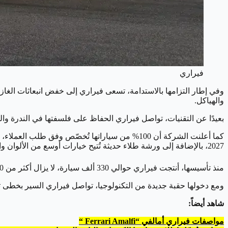
فيراري
والهياكل.
بعيدًا عن التقنيات، تواصل فيراري الحفاظ على فلسفتها في الندرة وا
2027، بالإضافة إلى ورشة طلاء حديثة تُتيح خيارات أوسع من الألوان والتشطيبات الفاخرة.
منذ تأسيسها، أنتجت فيراري حوالي 330 ألف سيارة، لا يزال أكثر من 90% منها قيد الاستخدام حتى اليوم، وهو دليل على الجودة والديمومة التي لطالما ميّزت العلامة الإيطالية.
ومع دخولها حقبة جديدة من التكنولوجيا، تواصل فيراري السير بخطى ثابتة نحو ال
شاهد أيضاً:
مواصفات فيراري أمالفي “Ferrari Amalfi “