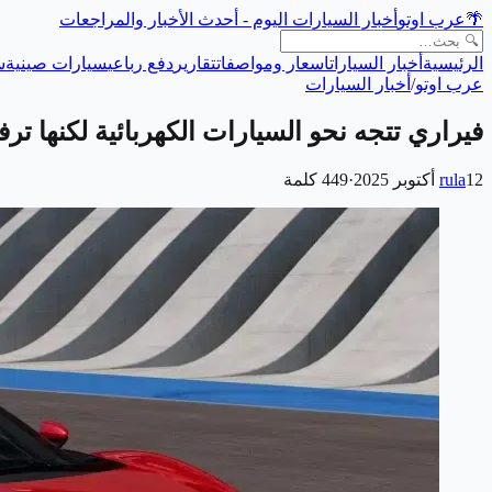
🌴
عرب اوتو
أخبار السيارات اليوم - أحدث الأخبار والمراجعات
الرئيسية
أخبار السيارات
اسعار ومواصفات
تقارير
دفع رباعي
سيارات صينية
س
عرب اوتو
/
أخبار السيارات
فيراري تتجه نحو السيارات الكهربائية لكنها تر
12 أكتوبر 2025
rula
·
449
كلمة