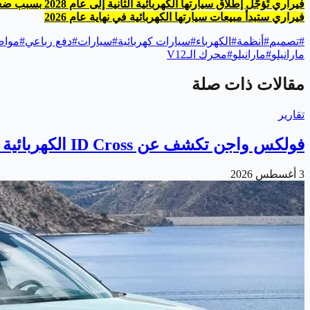
فيراري تُؤجّل إطلاق سيارتها الكهربائية الثانية إلى عام 2028 بسبب ضعف الطلب
فيراري ستبدأ مبيعات سيارتها الكهربائية في نهاية عام 2026
#
تصميم
#
أنظمة
#
الكهرباء
#
سيارات كهربائية
#
سيارات
#
دفع رباعي
#
مواص
مارانيلو
#
مارانيلو
#
محرك الـV12
مقالات ذات صلة
تقارير
فولكس واجن تكشف عن ID Cross الكهربائية الجديدة
3 أغسطس 2026