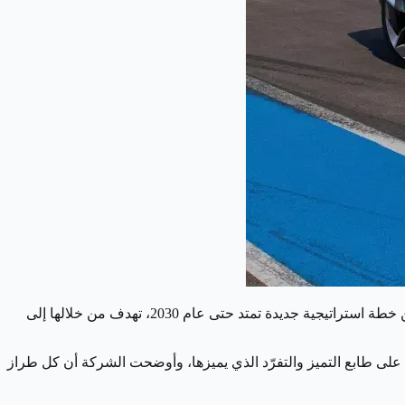
الإيطالية خلال فعالية Capital Markets Day عن خطة استراتيجية جديدة تمتد حتى عام 2030، تهدف من خلالها إلى
ازاتها مع الحفاظ على طابع التميز والتفرّد الذي يميزها، وأوضحت الشركة أن كل طراز