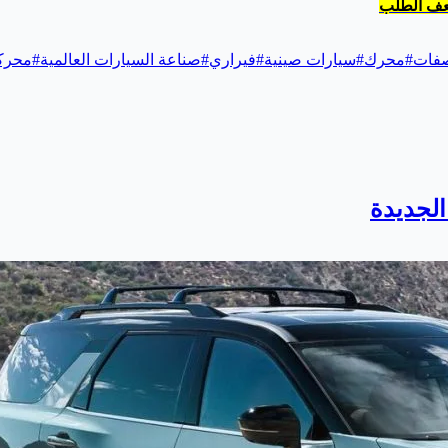
فات
#
محرك
#
سيارات صينية
#
فيراري
#
صناعة السيارات العالمية
#
محركات