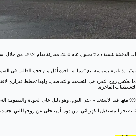
وفي إطار التزامها بالاستدامة، تسع
لتميّز، إذ تلتزم بسياسة بيع "سيارة واحدة أقل من حجم الطلب في الس
مستقبل الكهربائي، من دون أن تتخلى عن روحها التي تجسدت في صوت محرك الـV12 و