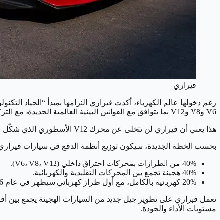
فيراري
رغم دخولها عالم الكهرباء، أكدت فيراري التزامها بمبدأ “الحياد التكنو
V6 وV8 وV12 بما يتوافق مع القوانين البيئية العالمية الجديدة، مع التركيز على زيادة كفاءة الأداء واستخدام الوقود البديل لتقليل الانبعاثات.
هذا يعني أن فيراري لن تتخلى عن محرك V12 الأسطوري الذي شكّل قلب سياراتها لأجيال، بل ستواصل تحسينه ليبقى رمزًا للأداء والقوة والهيبة في عالم السيارات الرياضية.
بحسب الخطة الجديدة، سيكون توزيع أنظمة الدفع في سيارات فيراري بحلول عام 0
40% من الطرازات بمحركات احتراق داخلي (V6، V8، V12).
40% هجينة تجمع بين المحركات التقليدية والكهربائية.
20% كهربائية بالكامل، مع أول طراز كهربائي سيظهر في عام 2026.
تعمل فيراري على تطوير جيل جديد من السيارات الهجينة يجمع بين أفضل 
مستويات الأداء والجودة.