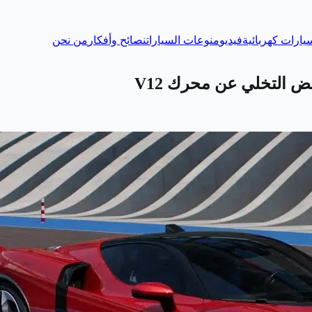
يارات كهربائية
فيديو
منوعات السيارات
نصائح وأفكار
من نحن
فض التخلي عن محرك V12