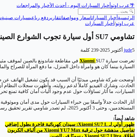
🌴
عرب اوتو
أخبار السيارات اليوم - أحدث الأخبار والمراجعات
الرئيسية
أخبار السيارات
اسعار ومواصفات
تقارير
دفع رباعي
سيارات صينية
س
عرب اوتو
/
أخبار السيارات
تشاومي SU7 أول سيارة تجوب الشوارع الصينية بدون سائق
5 أكتوبر 2025
jude
·
239
كلمة
تعرضت سيارة
Xiaomi
SU7 في مقاطعة شاندونغ بالصين لموقف مث
السيارة بينما كان هو وامرأة داخل المنزل، ما دفع المرأة للصراخ و
السيارات، ما أثار تساؤلات حول عدم وجود آليات أمان كافية تمنع تح
أثار الحادث جدلاً واسعًا بين خبراء السيارات حول مدى أمان وموثوقي
المستخدمين، وحتى 3 أكتوبر 2025، لم تصدر شاومي تقرير تحقيق رسمي حول الحادث، رغم أنه لم يسفر عن أي إصابات أو أضرار مادية، إلا أنه سلط الضوء على أهمية تعزيز أنظمة الأمان في السيارات الذكية.
شاهد أيضاً:
ظهور أولي لـ Xiaomi SU7 L: سيدان كهربائية فاخرة بطول إضافي
تفاصيل مدهشة حول ترقية Xiaomi YU7 Max من ألياف الكربون
إطلاق Xiaomi SU7 Ultra رسميًا في الصين