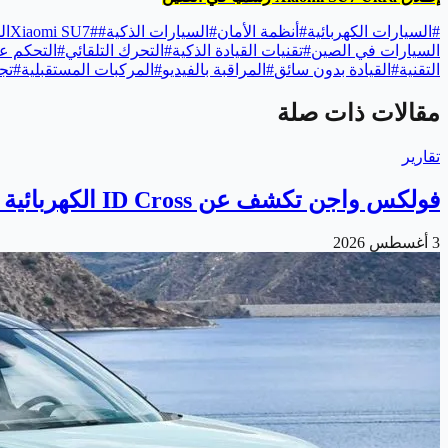
#
السيارات الكهربائية
#
أنظمة الأمان
#
السيارات الذكية
#
#
Xiaomi SU7
ال
السيارات في الصين
#
تقنيات القيادة الذكية
#
التحرك التلقائي
#
التحكم ع
التقنية
#
القيادة بدون سائق
#
المراقبة بالفيديو
#
المركبات المستقبلية
#
تجر
مقالات ذات صلة
تقارير
فولكس واجن تكشف عن ID Cross الكهربائية الجديدة
3 أغسطس 2026