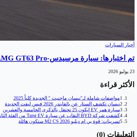
أخبار السيارات
تم اختبارها: سيارة مرسيدس-AMG GT63 Pro تجمع بين القوة والهدوء
23 يوليو 2026
الأكثر قراءة
1
مواصفات شاملة لـ"نيسان ماجنيت " الجديدة كلياً 2025
2
نيسان تكشف الستار عن باثفايندر 2026 فيس ليفت الجديدة
3
سيارة همر EV إيكون 25 تحتفل بالذكرى الخامسة والعشرين
4
كشفت شركة BYD النقاب عن سيارة Tang EV من الفئة الثامنة
5
تسريبات: قوة بي ام دبليو M2 CS 2026 ستكون هائلة
التعليقات
(
0
)