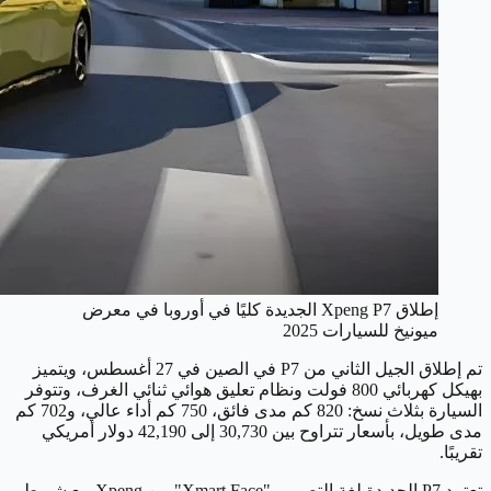
إطلاق Xpeng P7 الجديدة كليًا في أوروبا في معرض
ميونيخ للسيارات 2025
تم إطلاق الجيل الثاني من P7 في الصين في 27 أغسطس، ويتميز
بهيكل كهربائي 800 فولت ونظام تعليق هوائي ثنائي الغرف، وتتوفر
السيارة بثلاث نسخ: 820 كم مدى فائق، 750 كم أداء عالي، و702 كم
مدى طويل، بأسعار تتراوح بين 30,730 إلى 42,190 دولار أمريكي
تقريبًا.
تعتمد P7 الجديدة لغة التصميم "Xmart Face" من Xpeng مع شريط