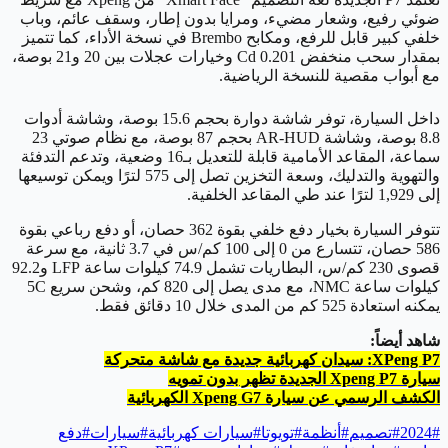
ضوئي رفيع، وشعار مضيء، ومرايا بدون إطار، وسقف عائم، وباب
خلفي كبير قابل للرفع، ومكابح Brembo في نسخة الأداء، كما تتميز
بمقدار سحب منخفض 0.201 Cd وخيارات عجلات بين 20 و21 بوصة،
مع أبواب مقصية للنسخة الرياضية.
داخل السيارة، توفر شاشة دوارة بحجم 15.6 بوصة، وشاشة أدوات
8.8 بوصة، وشاشة AR-HUD بحجم 87 بوصة، مع نظام صوتي 23
سماعة، المقاعد الأمامية قابلة للتعديل بـ16 وضعية، وتدعم التدفئة
والتهوية والتدليك، وسعة التخزين تصل إلى 575 لترًا ويمكن توسيعها
إلى 1,929 لترًا عند طي المقاعد الخلفية.
تتوفر السيارة بخيار دفع خلفي بقوة 362 حصان، أو دفع رباعي بقوة
586 حصان، تتسارع من 0 إلى 100 كم/س في 3.7 ثانية، مع سرعة
قصوى 230 كم/س، البطاريات تشمل 74.9 كيلوات ساعة LFP و92.2
كيلوات ساعة NMC، مع مدى يصل إلى 820 كم، وشحن سريع 5C
يمكنه استعادة 525 كم من المدى خلال 10 دقائق فقط.
شاهد أيضاً:
XPeng P7: سيدان كهربائية جديدة مع شاشة متحركة
سيارة Xpeng P7 الجديدة تظهر بدون تمويه
الكشف الرسمي عن سيارة Xpeng G7 الكهربائية
#
2024
#
تصميم
#
أنظمة
#
تويوتا
#
سيارات كهربائية
#
سيارات
#
دفع