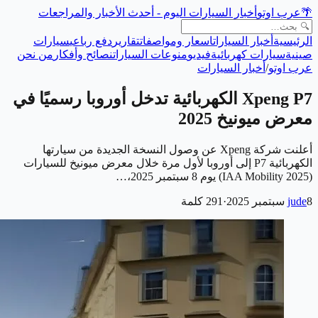
🌴
عرب اوتو
أخبار السيارات اليوم - أحدث الأخبار والمراجعات
الرئيسية
أخبار السيارات
اسعار ومواصفات
تقارير
دفع رباعي
سيارات
صينية
سيارات كهربائية
فيديو
منوعات السيارات
نصائح وأفكار
من نحن
عرب اوتو
/
أخبار السيارات
Xpeng P7 الكهربائية تدخل أوروبا رسميًا في
معرض ميونيخ 2025
أعلنت شركة Xpeng عن وصول النسخة الجديدة من سيارتها
الكهربائية P7 إلى أوروبا لأول مرة خلال معرض ميونيخ للسيارات
(IAA Mobility 2025) يوم 8 سبتمبر 2025،…
8 سبتمبر 2025
jude
·
291
كلمة