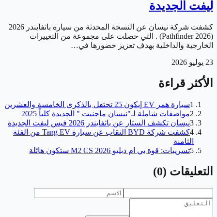
ليفت الجديدة
كشفت شركة نيسان عن النسخة المحدثة من سيارة باثفايندر 2026
(Pathfinder 2026) . التي حصلت على مجموعة من التغييرات
الخارجية والداخلية بهدف تعزيز حضورها في…
23 يوليو 2026
الأكثر قراءة
1
سيارة همر EV إيكون 25 تحتفل بالذكرى الخامسة والعشرين
2
مواصفات شاملة لـ"نيسان ماجنيت " الجديدة كلياً 2025
3
نيسان تكشف الستار عن باثفايندر 2026 فيس ليفت الجديدة
4
كشفت شركة BYD النقاب عن سيارة Tang EV من الفئة
الثامنة
5
تسريبات: قوة بي ام دبليو M2 CS 2026 ستكون هائلة
التعليقات
(
0
)