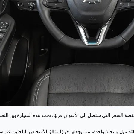
ات الكهربائية منخفضة السعر التي ستصل إلى الأسواق قريبًا. تجمع هذه السيارة