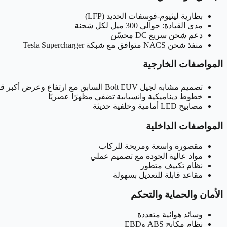
بطارية ليثيوم-فوسفات الحديد (LFP)
مدى القيادة: حوالي 300 ميل لكل شحنة
دعم شحن سريع DC محسّن
منفذ شحن NACS متوافق مع شبكة Tesla Supercharger
المواصفات الخارجية
تصميم مشابه لجيل Bolt EUV السابق مع ارتفاع وعرض أكبر قليلًا
خطوط ديناميكية وانسيابية تضفي مظهرًا عصريًا
مصابيح LED أمامية وخلفية حديثة
المواصفات الداخلية
مقصورة واسعة ومريحة للركاب
مواد عالية الجودة مع تصميم عملي
نظام تكييف متطور
مقاعد قابلة للتعديل بسهولة
الأمان والحماية والتحكم
وسائد هوائية متعددة
نظام مكابح ABS وEBD