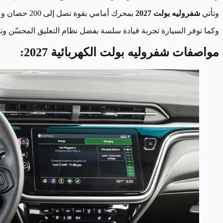
وتأتي
شفروليه بولت 2027
بمحرك أمامي بقوة تصل إلى 200 حصان وعزم دوران 266 رطل-قدم، مع خيار شحن سريع محسّن يتيح الاستفادة من شبكة Tesla Supercharger عبر منفذ NACS.
وكما توفر السيارة تجربة قيادة سلسة بفضل نظام التعليق المحسّن و
مواصفات شفروليه بولت الكهربائية 2027: