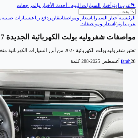
🌴
عرب اوتو
أخبار السيارات اليوم - أحدث الأخبار والمراجعات
الرئيسية
أخبار السيارات
اسعار ومواصفات
تقارير
دفع رباعي
سيارات صينية
س
عرب اوتو
/
اسعار ومواصفات
مواصفات شفروليه بولت الكهربائية الجديدة 2027
تعتبر شفروليه بولت الكهربائية 2027 من أبرز السيارات الكهربائية منخفضة السعر التي ستصل إلى الأسواق قريبًا. تجمع هذه السيارة بين التصميم العصري والأداء…
28 أغسطس 2025
farah
·
288
كلمة