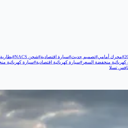
#
محرك أمامي
#
تصميم حديث
#
سيارة اقتصادية
#
شحن NACS
#
بطارية LFP
كهربائية منخفضة السعر
#
سيارة كهربائية اقتصادية
#
سيارة كهربائية من
افس تسلا