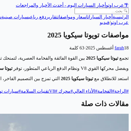
🌴
عرب اوتو
أخبار السيارات اليوم - أحدث الأخبار والمراجعات
الرئيسية
أخبار السيارات
اسعار ومواصفات
تقارير
دفع رباعي
سيارات صينية
س
عرب اوتو
/
فيديو
مواصفات تويوتا سيكويا 2025
18 أغسطس 2025
farah
·
63
كلمة
تجمع
تيوتا سيكويا 2025
بين القوة الفائقة والفخامة العصرية، لتمنحك ت
وبفضل محركها القوي V8 ونظام الدفع الرباعي المتطور، توفر
تيوتا سيكو
استعد للانطلاق مع
تيوتا سيكويا 2025
التي تمزج بين التصميم الفاخر، ال
#
الراحة
#
الفخامة
#
الأداء العالي
#
محرك V8
#
تقنيات السلامة
#
سيارات توي
مقالات ذات صلة