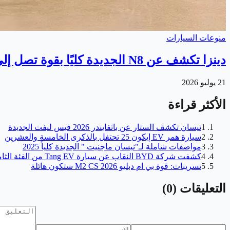
منوعات السيارات
دينزا تكشف عن N8 الجديدة كليًا بقوة تصل إلى 1,193 حصان!
21 يوليو 2026
الأكثر قراءة
1
نيسان تكشف الستار عن باثفايندر 2026 فيس ليفت الجديدة
2
سيارة همر EV إيكون 25 تحتفل بالذكرى الخامسة والعشرين
3
مواصفات شاملة لـ"نيسان ماجنيت " الجديدة كلياً 2025
4
كشفت شركة BYD النقاب عن سيارة Tang EV من الفئة الثامنة
5
تسريبات: قوة بي ام دبليو M2 CS 2026 ستكون هائلة
التعليقات
(
0
)