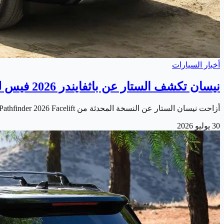
أخبار السيارات
نيسان تكشف الستار عن باثفايندر 2026 فيس ليفت الجديدة
أزاحت نيسان الستار عن النسخة المحدثة من Nissan Pathfinder 2026 Facelift . والتي تأتي بمجموعة من التحسينات التي تستهدف تعزيز تجربة القيادة للعائلات ومحبي…
30 يوليو 2026