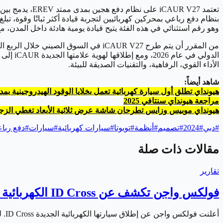
وهو رقم استثنائي في هذه الفئة يتيح قيادة يومية هادئة داخل المد
الأداء القوي، الرفاهية، والتقنيات الصديقة للبيئة.
شاهد أيضاً:
هيونداي تطلق أول سيارة كهربائية تعمل بخلايا الوقود الهيدروجينية ب
مراجعة هيونداي سنتافي 2025
هيونداي موبيس وزايس تطرحان شاشة عرض ثلاثية الأبعاد تغطي الزجا
#
دبي
#
2024
#
تصميم
#
أنظمة
#
تويوتا
#
سيارات كهربائية
#
سيارات
#
دفع ربا
مقالات ذات صلة
تقارير
فولكس واجن تكشف عن ID Cross الكهربائية الجديدة
أعلنت فولكس واجن عن إطلاق سيارتها الكهربائية الجديدة ID Cross. لتوسع بذلك عائلة سياراتها الكهربائية المدمجة المبنية على منصة MEB+ المطورة. وتأتي السيارة…