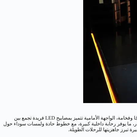
من الناحية التصميمية، تأتي V27 بمظهر يجمع القوة والرقي، مستلهَمة من طرازات الشركة السابقة مثل V23 و03 ولكن مع لمسات أكثر نضجًا وفخامة، الواجهة الأمامية تتميز بمصابيح LED فريدة تجمع بين
تار، ما يوفر رحابة داخلية كبيرة، مع خطوط حادة ولمسات سوداء حول
رة تبرز جاهزيتها للرحلات الطويلة.