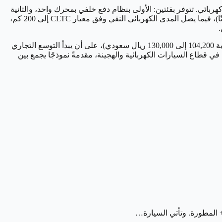
ى ممتد EREV، يدمج بين محرك كهربائي رئيسي ومحرك بنزين صغير بسعة 1.5 لتر يعمل كمولد كهربائي. تتوفر بفئتين: الأولى بنظام دفع خلفي بمحرك واحد، والثانية
بنظام دفع رباعي بمحركين كهربائيين لتجربة قيادة أكثر ثباتًا وقوة، تبلغ القوة الإجمالية لمنظومة الدفع الرباعي 335 كيلوواط (حوالي 449 حصانًا)، فيما يصل المدى الكهربائي النقي وفق معيار CLTC إلى 200 كم،
من المقرر أن يتم طرح iCAUR V27 في السوق الصيني خلال الربع الرابع من عام 2025 بسعر يتراوح بين 200,000 و250,000 يوان صيني (قرابة 104,200 إلى 130,000 ريال سعودي)، على أن يبدأ التوسع التجاري
V و03، تسعى الشركة لترسيخ مكانتها كلاعب رئيسي في قطاع السيارات الكهربائية والهجينة، مقدمةً نموذجًا يجمع بين