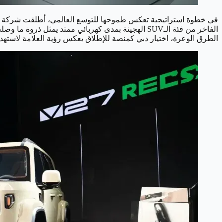
في خطوة استراتيجية تعكس طموحها للتوسع العالمي، أطلقت شركة iCAUR الصينية سيارتها الجديدة كليًا iCAUR V27، والتي تم الكشف عنها لأول مرة عالميًا في إمارة
الفاخر من فئة الـSUV الهجينة بمدى كهربائي ممتد يم
الطرق الوعرة، اختيار دبي كمنصة للإطلاق يعكس رؤية العلامة لاستهداف