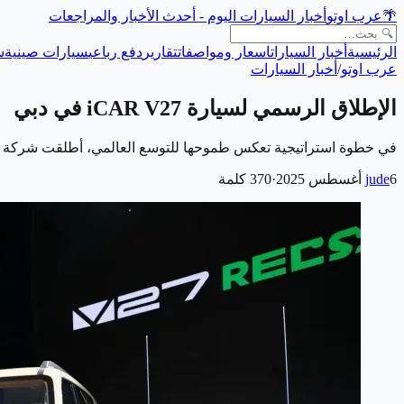
🌴
عرب اوتو
أخبار السيارات اليوم - أحدث الأخبار والمراجعات
الرئيسية
أخبار السيارات
اسعار ومواصفات
تقارير
دفع رباعي
سيارات صينية
س
عرب اوتو
/
أخبار السيارات
الإطلاق الرسمي لسيارة iCAR V27 في دبي
في خطوة استراتيجية تعكس طموحها للتوسع العالمي، أطلقت شركة iCAUR الصينية سيارتها الجديدة كليًا iCAUR V27، والتي تم الكشف عنها لأول مرة عالميًا في إمارة دبي…
6 أغسطس 2025
jude
·
370
كلمة