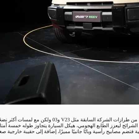
دد الشرائح ليعزز الطابع الهجومي، هيكل السيارة يتجاوز طوله خمسة أم
فتضم مصابيح رأسية وبابًا جانبيًا مميزًا، إضافة إلى حقيبة خارجية صغي