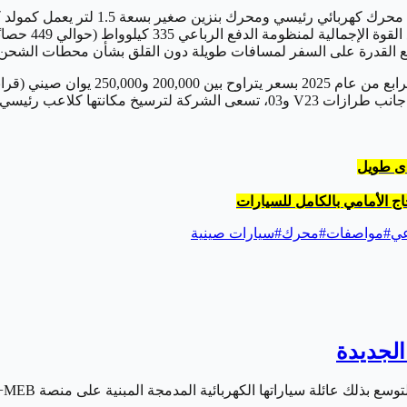
تعتمد iCAUR V27 على نظام دفع هجين بمد
ن، مع القدرة على السفر لمسافات طويلة دون القلق بشأن محطات الشحن.
الدولي في عام 2026، ومع إطلاقها لهوية علامتها الجديدة iCAUR إلى جانب طرازات 23
مدى طويل
ج الأمامي بالكامل للسيارات
عي
#
مواصفات
#
محرك
#
سيارات صينية