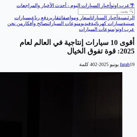
🌴
عرب اوتو
أخبار السيارات اليوم - أحدث الأخبار والمراجعات
الرئيسية
أخبار السيارات
اسعار ومواصفات
تقارير
دفع رباعي
سيارات
صينية
سيارات كهربائية
فيديو
منوعات السيارات
نصائح وأفكار
من نحن
عرب اوتو
/
منوعات السيارات
أقوى 10 سيارات إنتاجية في العالم لعام
2025: قوة تفوق الخيال
19 يونيو 2025
farah
·
402
كلمة