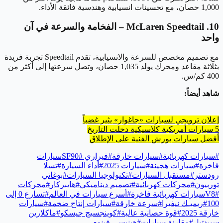
1,000 حصان، مع تحسينات انسيابية وهندسية فائقة الأداء.
10. McLaren Speedtail – الفخامة والسرعة في آن
واحد
مع تصميم مخصص للسرعة والانسيابية، تقدم Speedtail تجربة فريدة
بثلاثة مقاعد ومحرك يولد 1,035 حصان، وتصل سرعتها إلى أكثر من
400 كم/س.
شاهد أيضاً:
إعلان ترويجي لسيارات «جاغوار» يثير غضباً
5 سيارات أمريكية كلاسيكية دخلت التاريخ
أفضل سيارات بورش الفنية على الإطلاق
#
سيارات كهربائية
#
سيارات خارقة
#
فيراري SF90
#
سيارات
فاخرة
#
سيارات هجينة
#
سيارات 2025
#
أداء السيارة
#
تسلا
رودستر
#
مستقبل السيارات
#
تكنولوجيا السيارات
#
بوغاتي
توربيون
#
محركات كهربائية
#
تصميم ديناميكي
#
هايبركار
#
محركات
#
V8
سيارات كهربائية فاخرة
#
أسرع سيارات في العالم
#
تسارع 0 إلى
100
#
ريميـك نيفيرا
#
سرعة خارقة
#
سيارات إنتاج ضخمة
#
سيارات
خارقة 2025
#
قوة حصانية عالية
#
كوينجسيج جيسكو
#
ماكلارين
سبيدتيل
#
مقارنة سيارات
#
هينيسي فينوم