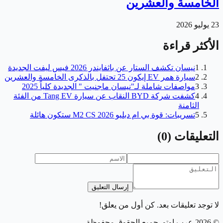
الخامسة والعشرين
23 يوليو 2026
الأكثر قراءة
1
نيسان تكشف الستار عن باثفايندر 2026 فيس ليفت الجديدة
2
سيارة همر EV إيكون 25 تحتفل بالذكرى الخامسة والعشرين
3
مواصفات شاملة لـ"نيسان ماجنيت " الجديدة كلياً 2025
4
كشفت شركة BYD النقاب عن سيارة Tang EV من الفئة
الثامنة
5
تسريبات: قوة بي ام دبليو M2 CS 2026 ستكون هائلة
التعليقات
(
0
)
إرسال التعليق
لا توجد تعليقات بعد. كن أول من يعلق!
©
2026
عرب اوتو
. جميع الحقوق محفوظة.