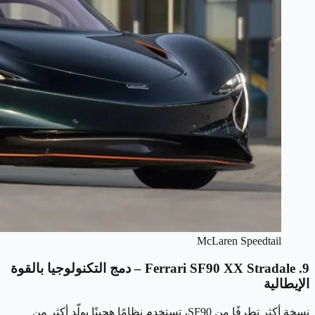
McLaren Speedtail
9. Ferrari SF90 XX Stradale – دمج التكنولوجيا بالقوة
الإيطالية
نسخة أكثر تطرفًا من SF90، تستخدم نظامًا هجينًا يولّد أكثر من