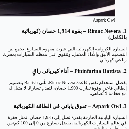
Aspark Owl
1. Rimac Nevera – بقوة 1,914 حصان (كهربائية
بالكامل)
السيارة الكرواتية الكهربائية التي غيرت مفهوم التسارع، تجمع بين
التصميم الأنيق والأداء المذهل، وتتفوق على معظم السيارات بمحرك
رباعي كهربائي.
2. Pininfarina Battista – أداء كهربائي راقٍ
بفضل استخدام نفس قاعدة Rimac Nevera، تأتي Battista بتصميم
إيطالي فاخر، وقوة تقارب 1,900 حصان، لتقدم تسارعًا لا مثيل له
مع فخامة لا تُضاهى.
3. Aspark Owl – تفوق ياباني في الطاقة الكهربائية
السيارة اليابانية الخارقة بقدرة تصل إلى 1,985 حصان، تمثل قفزة
في عالم السيارات الكهربائية، بفضل تسارع من 0 إلى 100 كم/س
في أقل من ثانيتين.