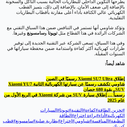
يطرحها التكوين الداخلي للبطاريات الحالية بسبب التآكل والسخونة
بالإضافة إلى ضعف الأمان. بالإضافة إلى ذلك، يتميز القطب
الكهربائي عالي الكثافة بأداء أعلى مقارنة بأقطاب البطاريات
التقليدية.
وتؤكد شاومي أنها تستمر في التنافس ضمن هذا السباق التقني مع
الشركات الرائدة في هذا القطاع مثل
تويوتا
و
سامسونغ
وغيرها.
وفي هذا السياق، تسعى الشركة عبر التقنية الجديدة إلى توفير
طرازات كهربائية أكثر كفاءة واستدامة ضمن محفظة سياراتها في
السنوات المقبلَة.
شاهد أيضاً:
إطلاق Xiaomi SU7 Ultra رسميًا في الصين
شاومي تكشف رسميًا عن سيارتها الكهربائية الثانية Xiaomi YU7
..SUV بقوة 680 حصان
رسمياً … إطلاق سيارة SUV من شركة Xiaomi في الربع الأول من
عام 2025
#
تخزين الطاقة
#
كفاءة
#
التقنية
#
تويوتا
#
السيارات
الكهربائية
#
أداء
#
براءة اختراع
#
الطاقة
النظيفة
#
المنافسة
#
شياومي
#
اختراع
#
بطارية صلبة
#
سامسونغ
#
قطب
كهربائي