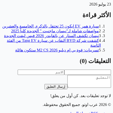
23 يوليو 2026
الأكثر قراءة
1
سيارة همر EV إيكون 25 تحتفل بالذكرى الخامسة والعشرين
2
مواصفات شاملة لـ"نيسان ماجنيت " الجديدة كلياً 2025
3
نيسان تكشف الستار عن باثفايندر 2026 فيس ليفت الجديدة
4
كشفت شركة BYD النقاب عن سيارة Tang EV من الفئة
الثامنة
5
تسريبات: قوة بي ام دبليو M2 CS 2026 ستكون هائلة
التعليقات
(
0
)
إرسال التعليق
لا توجد تعليقات بعد. كن أول من يعلق!
©
2026
عرب اوتو
. جميع الحقوق محفوظة.