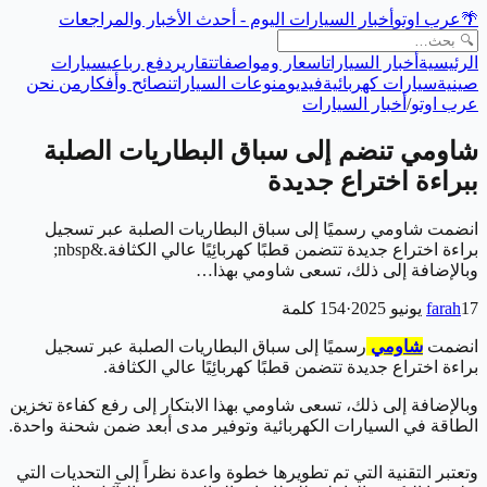
🌴
عرب اوتو
أخبار السيارات اليوم - أحدث الأخبار والمراجعات
الرئيسية
أخبار السيارات
اسعار ومواصفات
تقارير
دفع رباعي
سيارات
صينية
سيارات كهربائية
فيديو
منوعات السيارات
نصائح وأفكار
من نحن
عرب اوتو
/
أخبار السيارات
شاومي تنضم إلى سباق البطاريات الصلبة
ببراءة اختراع جديدة
انضمت شاومي رسميًا إلى سباق البطاريات الصلبة عبر تسجيل
براءة اختراع جديدة تتضمن قطبًا كهربائِيًا عالي الكثافة.&nbsp;
وبالإضافة إلى ذلك، تسعى شاومي بهذا…
17 يونيو 2025
farah
·
154
كلمة
انضمت
شاومي
رسميًا إلى سباق البطاريات الصلبة عبر تسجيل
براءة اختراع جديدة تتضمن قطبًا كهربائِيًا عالي الكثافة.
وبالإضافة إلى ذلك، تسعى شاومي بهذا الابتكار إلى رفع كفاءة تخزين
الطاقة في السيارات الكهربائية وتوفير مدى أبعد ضمن شحنة واحدة.
وتعتبر التقنية التي تم تطويرها خطوة واعدة نظراً إلى التحديات التي