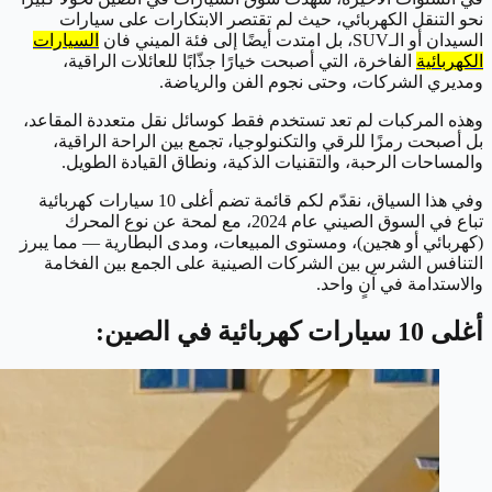
نحو التنقل الكهربائي، حيث لم تقتصر الابتكارات على سيارات
السيدان أو الـSUV، بل امتدت أيضًا إلى فئة الميني فان
السيارات
الكهربائية
الفاخرة، التي أصبحت خيارًا جذّابًا للعائلات الراقية،
ومديري الشركات، وحتى نجوم الفن والرياضة.
وهذه المركبات لم تعد تستخدم فقط كوسائل نقل متعددة المقاعد،
بل أصبحت رمزًا للرقي والتكنولوجيا، تجمع بين الراحة الراقية،
والمساحات الرحبة، والتقنيات الذكية، ونطاق القيادة الطويل.
وفي هذا السياق، نقدّم لكم قائمة تضم أغلى 10 سيارات كهربائية
تباع في السوق الصيني عام 2024، مع لمحة عن نوع المحرك
(كهربائي أو هجين)، ومستوى المبيعات، ومدى البطارية — مما يبرز
التنافس الشرس بين الشركات الصينية على الجمع بين الفخامة
والاستدامة في آنٍ واحد.
أغلى 10 سيارات كهربائية في الصين: