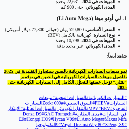
المبيعات في 2024
: 22,631 وحدة
المدى الكهربائي
: حتى 900 كم
1. لي أوتو ميغا (Li Auto Mega)
السعر الأساسي
: 559,800 يوان (حوالي 77,800 دولار أمريكي)
نوع السيارة
: كهربائية بالكامل (BEV)
المبيعات في 2024
: 10,798 وحدة
المدى الكهربائي
: غير محدد بدقة
شاهد أيضاً:
نمو مبيعات السيارات الكهربائية بالصين سيتجاوز التقليدية في 2025
تفاصيل مبيعات السيارات الكهربائية في الصين في نوفمبر
“بنتلي” تؤجل خطتها للتحوُّل الكامل إلى السيارات الكهربائية حتى
2035
#
السيارات الكهربائية
#
السيارات الهجينة
#
مبيعات
السيارات
#
PHEV
#
السوق الصيني
#
#
Zeekr 009
السيارات
الفاخرة
#
BEV
#
MPV
#
التنقل الكهربائي
#
السيارات العائلية
#
الابتكار
في السيارات
#
مدى البطارية
#
GAC Trumpchi
#
Denza D9
E9
#
Hongqi HQ9
#
Hycan V09
#
Li Auto Mega
#
Maxus Mifa
#
XPeng X9
#
Wey 80
#
Voyah Dream
#
9
التكنولوجيا