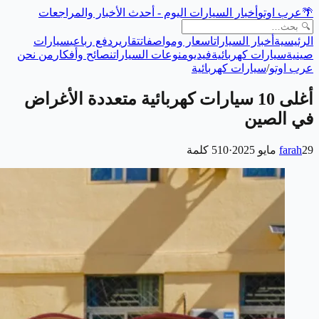
🌴
عرب اوتو
أخبار السيارات اليوم - أحدث الأخبار والمراجعات
الرئيسية
أخبار السيارات
اسعار ومواصفات
تقارير
دفع رباعي
سيارات
صينية
سيارات كهربائية
فيديو
منوعات السيارات
نصائح وأفكار
من نحن
عرب اوتو
/
سيارات كهربائية
أغلى 10 سيارات كهربائية متعددة الأغراض
في الصين
29 مايو 2025
farah
·
510
كلمة