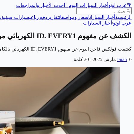
🌴
عرب اوتو
أخبار السيارات اليوم - أحدث الأخبار والمراجعات
الرئيسية
أخبار السيارات
اسعار ومواصفات
تقارير
دفع رباعي
سيارات صينية
س
عرب اوتو
/
أخبار السيارات
الكشف عن مفهوم ID. EVERY1 الكهربائي من فولكس اليوم والإنتاج 2027
كشفت فولكس فاجن اليوم عن مفهوم ID. EVERY1 الكهربائي بالكامل، وهو أول خطوة نحو تقديم سيارة كهربائية صغيرة بأسعار معقولة، وسيحمل هذا المفهوم اسم "ID1" في…
10 مارس 2025
farah
·
301
كلمة