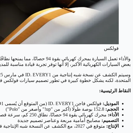
فولكس
بعض السيارات الكهربائية الأكبر، إلا أنها توفر تجربة قيادة مناسبة للمدي
المتحدة، لكنه يشكل خطوة كبيرة في تطور تصميم سيارات فولكس فاجن 
النقاط الرئيسية:
الموديل:
فولكس فاجن ID. EVERY1 (من المتوقع أن يُسمى ID1 عند الإنتاج)
الحجم:
152.8 بوصة طولًا (أكبر من "up!" وأصغر من "Polo")
الأداء:
محرك كهربائي بقوة 94 حصانًا، نطاق 250 كم، سرعة قصوى 130 كم/ساعة
التصميم:
مصابيح أمامية مربعة وعناصر تصميم جديدة
الإنتاج:
متوقع في 2027، مع الكشف عن النسخة شبه الإنتاجية في مارس 2025