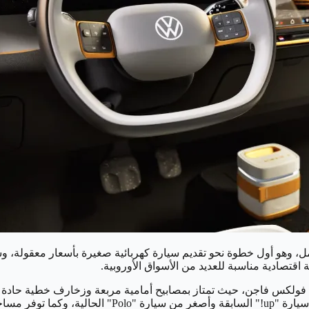
بتصميم جديد ومختلف عن تصميم عائلة ID الحالية من فولكس فاجن، حيث تمتاز بمصابيح أمامية مر