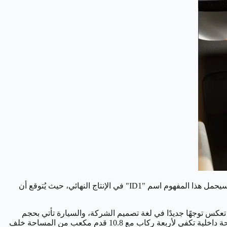
فاجن اليوم عن مفهوم ID. EVERY1 الكهربائي بالكامل، وهو أول خطوة نحو تقديم سيارة كهربائية صغيرة بأسعار معقولة، وسيحمل هذا المفهوم اسم "ID1" في الإنتاج النهائي، حيث يُتوقع أن
بعة وزخارف خطية حادة تعكس توجهًا جديدًا في لغة تصميم الشركة، والسيارة تأتي بحجم
مدمج يبلغ 152.8 بوصة (حوالي 3.88 متر)، وهو ما يجعلها أكبر قليلاً من سيارة "up!" السابقة وأصغر من سيارة "Polo" الحالية، وكما توفر مساحة داخلية تكفي لأربعة ركاب مع 10.8 قدم مكعب من المساحة خلف