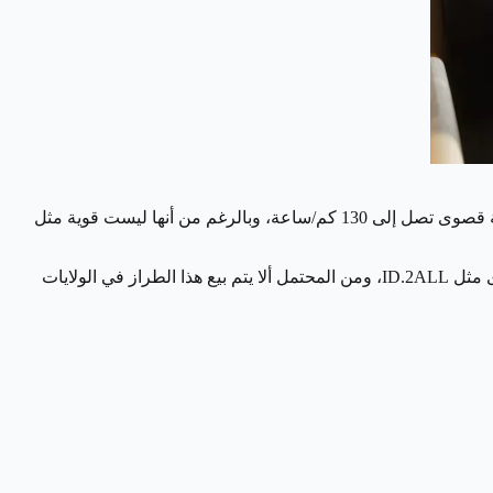
والأداء تعمل السيارة بمحرك كهربائي بقوة 94 حصانًا، مما يمنحها نطاقًا يصل إلى حوالي 250 كيلومترًا في الشحنة الواحدة (155 ميلاً) مع سرعة قصوى تصل إلى 130 كم/ساعة، وبالرغم من أنها ليست قوية مثل
وسيتم الكشف عن نسخة شبه إنتاجية من ID. EVERY1 في مارس 2025، مع توقعات بأن تبدأ عملية الإنتاج في 2027، بعد طرح سيارات أخرى مثل ID.2ALL، ومن المحتمل ألا يتم بيع هذا الطراز في الولايات