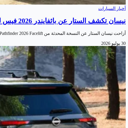
أخبار السيارات
نيسان تكشف الستار عن باثفايندر 2026 فيس ليفت الجديدة
أزاحت نيسان الستار عن النسخة المحدثة من Nissan Pathfinder 2026 Facelift . والتي تأتي بمجموعة من التحسينات التي تستهدف تعزيز تجربة القيادة للعائلات ومحبي…
30 يوليو 2026