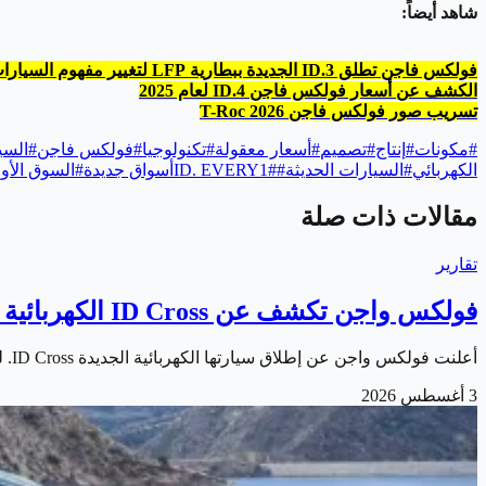
شاهد أيضاً:
فولكس فاجن تطلق ID.3 الجديدة ببطارية LFP لتغيير مفهوم السيارات الكهربائية
الكشف عن أسعار فولكس فاجن ID.4 لعام 2025
تسريب صور فولكس فاجن T-Roc 2026
#
مكونات
#
إنتاج
#
تصميم
#
أسعار معقولة
#
تكنولوجيا
#
فولكس فاجن
#
السي
الكهربائي
#
السيارات الحديثة
#
#
ID. EVERY1
أسواق جديدة
#
السوق الأور
مقالات ذات صلة
تقارير
فولكس واجن تكشف عن ID Cross الكهربائية الجديدة
أعلنت فولكس واجن عن إطلاق سيارتها الكهربائية الجديدة ID Cross. لتوسع بذلك عائلة سياراتها الكهربائية المدمجة المبنية على منصة MEB+ المطورة. وتأتي السيارة…
3 أغسطس 2026