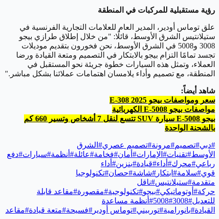
رؤية مستقبلية للمركبات في المنطقة
علق توماس أودير، المدير العام للعلامات التجارية الفرنسية في
ستيلانتيس الشرق الأوسط، قائلًا: "من خلال إطلاق طرازي بيجو
3008 و5008 في الشرق الأوسط، نحن فخورون بتقديم موديلات
تجسد تمامًا التزام بيجو بالابتكار في التصميم ومتعة القيادة ورضا
العملاء، وتمثل هذه السيارات خطوة جريئة نحو المستقبل في
المنطقة، مع تصميم وأداء يلامسان اهتمامات عملائنا بشكل مباشر."
شاهد أيضاً:
سعر ومواصفات بيجو E-308 2025
مواصفات بيجو E-5008 الكهربائية
بيجو E-5008 سيارة SUV تتسع لنقل 7 أشخاص وتسير 660 كم
بالشحنة الواحدة
#
دبي
#
تصميم
#
مرونة
#
تصميم عصري
#
الشرق
الأوسط
#
تقنيات
#
الإمارات
#
أمان
#
فخامة
#
عائلة
#
أنظمة
#
سيارات
#
دفع
رباعي
#
محرك
#
أداء
#
قيادة
#
بنزين
#
أداء
قوي
#
سلامة
#
ابتكار
#
شاشة
#
حصان
#
تكنولوجيا
متقدمة
#
ستيلانتيس
#
ناقل
حركة
#
أوتوماتيكي
#
بيجو
#
تكنولوجية
#
مقصورة
#
مقاعد قابلة
للتعديل
#
3008
#
5008
#
أنظمة مساعدة
القيادة
#
بانورامية
#
توربيني
#
توماس أودير
#
فسيحة
#
متعة قيادة
#
مقاعد