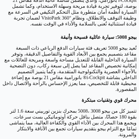
i-Cockpit بانورامي، والذي يتضمن شاشة عالية الدقة مقاس 21
بوصة، لتوفير تجربة قيادة مريحة وسهلة الاستخدام، وكما تشمل
السيارة أنظمة أمان متطورة مثل التحكم التكيفي في السرعة مع
وظيفة التوقف والانطلاق، ونظام VisioPark 360° لضمان تجربة
قيادة استثنائية تُعنى بالسلامة والأداء في الوقت نفسه.
بيجو 5008: سيارة عائلية فسيحة وأنيقة
تُعيد بيجو 5008 تعريف فئة سيارات الدفع الرباعي ذات السبعة
مقاعد بتصميم يجمع بين الأبعاد القوية والتفاصيل الدقيقة، وتوفر
السيارة الداخلية القابلة للتعديل مساحة واسعة ومريحة للعائلات مع
إمكانية تخصيص المقاعد لما يصل إلى سبعة ركاب، دون التضحية
بالأجواء العصرية والتكنولوجية المتقدمة، وكما يتميز التصميم
الداخلي بشاشة i-Cockpit® بانورامية مقاس 21 بوصة مع إضاءة
محيطية قابلة للتخصيص، مما يعزز الإحساس بالراحة والاتصال داخل
المقصورة.
محرك قوي وتقنيات مبتكرة
تتميز كل من بيجو 3008 ،5008 بمحرك بنزين توربيني سعة 1.6 لتر
بقوة 180 حصانًا، متصل بناقل حركة أوتوماتيكي بست سرعات،
ويجمع هذا المحرك بين الأداء القوي والكفاءة العالية، مما يتماشى
تمامًا مع التزام بيجو بتقديم سيارات تجمع بين الأناقة والابتكار
والمرونة.