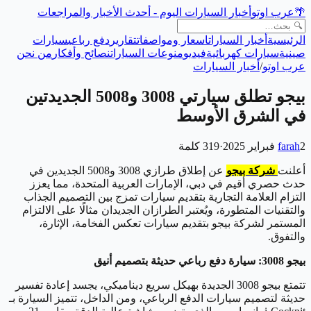
🌴
عرب اوتو
أخبار السيارات اليوم - أحدث الأخبار والمراجعات
الرئيسية
أخبار السيارات
اسعار ومواصفات
تقارير
دفع رباعي
سيارات
صينية
سيارات كهربائية
فيديو
منوعات السيارات
نصائح وأفكار
من نحن
عرب اوتو
/
أخبار السيارات
بيجو تطلق سيارتي 3008 و5008 الجديدتين
في الشرق الأوسط
2 فبراير 2025
farah
·
319
كلمة
أعلنت
شركة بيجو
عن إطلاق طرازي 3008 و5008 الجديدين في
حدث حصري أقيم في دبي، الإمارات العربية المتحدة، مما يعزز
التزام العلامة التجارية بتقديم سيارات تمزج بين التصميم الجذاب
والتقنيات المتطورة، ويُعتبر الطرازان الجديدان مثالًا على الالتزام
المستمر لشركة بيجو بتقديم سيارات تعكس الفخامة، الإثارة،
والتفوق.
بيجو 3008: سيارة دفع رباعي حديثة بتصميم أنيق
تتمتع بيجو 3008 الجديدة بهيكل سريع ديناميكي، يجسد إعادة تفسير
حديثة لتصميم سيارات الدفع الرباعي، ومن الداخل، تتميز السيارة بـ