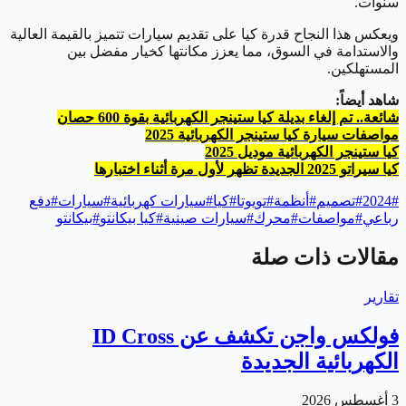
سنوات.
ويعكس هذا النجاح قدرة كيا على تقديم سيارات تتميز بالقيمة العالية
والاستدامة في السوق، مما يعزز مكانتها كخيار مفضل بين
المستهلكين.
شاهد أيضاً:
شائعة.. تم إلغاء بديلة كيا ستينجر الكهربائية بقوة 600 حصان
مواصفات سيارة كيا ستينجر الكهربائية 2025
كيا ستينجر الكهربائية موديل 2025
كيا سيراتو 2025 الجديدة تظهر لأول مرة أثناء اختبارها
#
2024
#
تصميم
#
أنظمة
#
تويوتا
#
كيا
#
سيارات كهربائية
#
سيارات
#
دفع
رباعي
#
مواصفات
#
محرك
#
سيارات صينية
#
كيا بيكانتو
#
بيكانتو
مقالات ذات صلة
تقارير
فولكس واجن تكشف عن ID Cross
الكهربائية الجديدة
3 أغسطس 2026