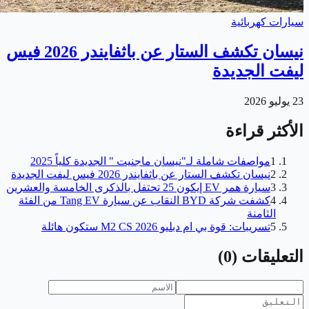
سيارات كهربائية
نيسان تكشف الستار عن باثفايندر 2026 فيس
ليفت الجديدة
23 يوليو 2026
الأكثر قراءة
1
مواصفات شاملة لـ"نيسان ماجنيت " الجديدة كلياً 2025
2
نيسان تكشف الستار عن باثفايندر 2026 فيس ليفت الجديدة
3
سيارة همر EV إيكون 25 تحتفل بالذكرى الخامسة والعشرين
4
كشفت شركة BYD النقاب عن سيارة Tang EV من الفئة
الثامنة
5
تسريبات: قوة بي ام دبليو M2 CS 2026 ستكون هائلة
التعليقات
(
0
)