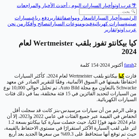
🌴
عرب اوتو
أخبار السيارات اليوم - أحدث الأخبار والمراجعات
الرئيسية
أخبار السيارات
اسعار ومواصفات
تقارير
دفع رباعي
سيارات
صينية
سيارات كهربائية
فيديو
منوعات السيارات
نصائح وأفكار
من نحن
عرب اوتو
/
تقارير
كيا بيكانتو تفوز بلقب Wertmeister لعام
2024
2 أكتوبر 2024
farah
·
154
كلمة
فازت
كيا
بيكانتو بلقب Wertmeister لعام 2024، كأكثر السيارات
احتفاظًا بقيمتها في السوق الألمانية، وفقًا للتقرير الصادر عن معهد
Schwacke بالتعاون مع مجلة Auto Bild، تم تحليل حوالي 10,000 نوع
من السيارات لتحديد الفائزين في 15 فئة مختلفة، بما في ذلك فئات
السيارات الكهربائية.
وعلى الرغم من أن سيارات مرسيدس-بنز كانت قد سجلت أقل
انخفاض في القيمة عبر جميع الفئات في عامي 2022 و2023، إلا أن
عام 2024 شهد فوزًا لكيا، حيث حصلت سيارة كيا بيكانتو بسعة 1.2
لتر على لقب السيارة الأكثر استقرارًا في مستوى الاحتفاظ بالقيمة،
حيث تم توقع أنها ستحافظ على 69.3% من سعرها الجديد بعد أربع