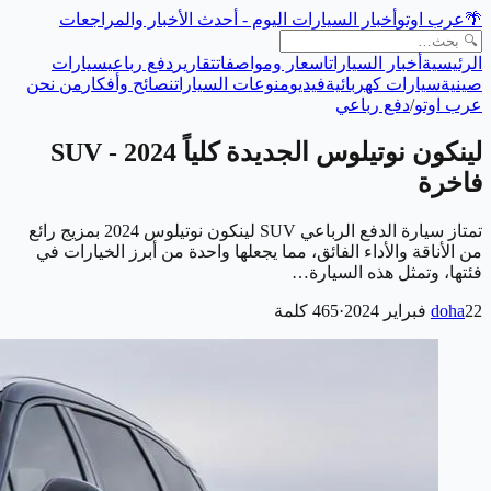
🌴
عرب اوتو
أخبار السيارات اليوم - أحدث الأخبار والمراجعات
الرئيسية
أخبار السيارات
اسعار ومواصفات
تقارير
دفع رباعي
سيارات
صينية
سيارات كهربائية
فيديو
منوعات السيارات
نصائح وأفكار
من نحن
عرب اوتو
/
دفع رباعي
لينكون نوتيلوس الجديدة كلياً 2024 - SUV
فاخرة
تمتاز سيارة الدفع الرباعي SUV لينكون نوتيلوس 2024 بمزيج رائع
من الأناقة والأداء الفائق، مما يجعلها واحدة من أبرز الخيارات في
فئتها، وتمثل هذه السيارة…
22 فبراير 2024
doha
·
465
كلمة