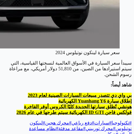
سعر سيارة لينكون نوتيلوس 2024
سيبدأ سعر السيارة في الأسواق العالمية لنسختها القياسية، التي
سيتم استيرادها من الصين، من 51,810 دولار أمريكي، مع مراعاة
رسوم الشحن.
شاهد أيضاً:
بي واي دي تتصدر مبيعات السيارات الصينية لعام 2023
إطلاق سيارة Yuanhang Y6 الكهربائية
هونشي تُطلق سيارتها الجديدة كليًا الكروس أوفر الفاخرة
فولكس فاجن ID GTI الكهربائية سيتم طرحها في عام 2026
#
تكنولوجيا
#
سيارات
#
دفع رباعي
#
محرك هجين
#
لينكون
نوتيلوس
#
محرك توربيني
#
مقاعد مدفئة
#
نظام مساعدة