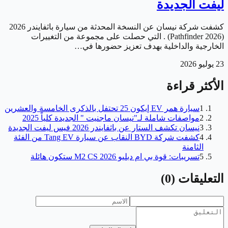
ليفت الجديدة
كشفت شركة نيسان عن النسخة المحدثة من سيارة باثفايندر 2026
(Pathfinder 2026) . التي حصلت على مجموعة من التغييرات
الخارجية والداخلية بهدف تعزيز حضورها في…
23 يوليو 2026
الأكثر قراءة
1
سيارة همر EV إيكون 25 تحتفل بالذكرى الخامسة والعشرين
2
مواصفات شاملة لـ"نيسان ماجنيت " الجديدة كلياً 2025
3
نيسان تكشف الستار عن باثفايندر 2026 فيس ليفت الجديدة
4
كشفت شركة BYD النقاب عن سيارة Tang EV من الفئة
الثامنة
5
تسريبات: قوة بي ام دبليو M2 CS 2026 ستكون هائلة
التعليقات
(
0
)