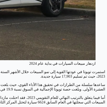
ازدهار مبيعات السيارات في بداية عام 2024
2023، حيث تم تسليم 17,903 سيارة جديدة.
العشرة الأولى. وبلغت حصة تويوتا الإجمالية في السوق نسبة 19.9 في المائة، بزيادة من 15.7 في المائة قبل عام.
المبيعات التي سجلتها في العام السابق 6624 سيارة لتحتل المركز الثاني. وجاءت في المركز الثالث سيارة Ranger 4x4 من فورد حيث تم بيع 4334 سيارة منها، تلتها سيارة فورد ايفريست حيث تم بيع 1176 سيارة.