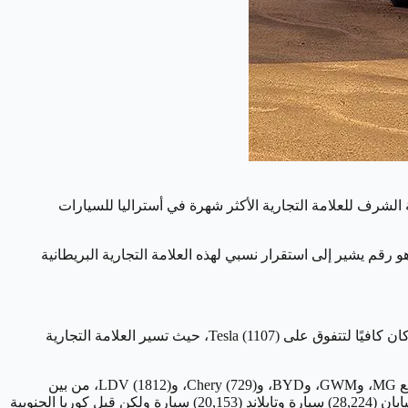
عاتها على شركة Tesla للمرة الأولى، حيث حصلت على مرتبة الشرف للعلامة التجارية الأكثر شهرة في أستراليا للسيارات
تها كشركة مستقرة، حيث حلت في المركز السابع كالمعتاد في الشهر الماضي بمبيعات وصلت إلى 4006 وحدة، وهو رقم يشير إلى استقرار نسبي لهذه العلامة التجارية البريطانية
وفيما يتعلق بـ BYD، فقد سجلت زيادة في المبيعات حيث أضافت علامتيها Seal (589) وDolphin (256) حجمًا إضافيًا إلى Atto 3 (465)، وهو ما كان كافيًا لتتفوق على Tesla (1107)، حيث تسير العلامة التجارية
وباعتبارها واحدة من العديد من العلامات التجارية العالمية التي تستورد سياراتها الآن من الصين، فإن مبيعات تيسلا في يناير - جنبًا إلى جنب مع MG، وGWM، وBYD، وChery (729)، وLDV (1812)، من بين
شركات أخرى - عززت مكانة الصين باعتبارها ثالث أكثر دولة شعبية في العالم. أصل السيارات الجديدة في أستراليا (12,902) سيارة ، خلف اليابان (28,224) سيارة وتايلاند (20,153) سيارة ولكن قبل كوريا الجنوبية