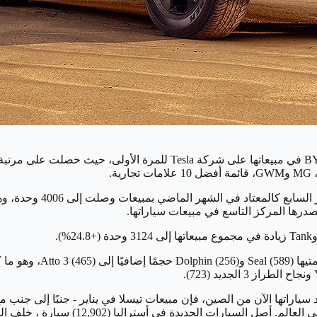
لكن ظهرت بعض النتائج المذهلة مع ذلك - بما في ذلك تفوق شركة BYD في مبي
.
بينما تواصلت MG في مكان