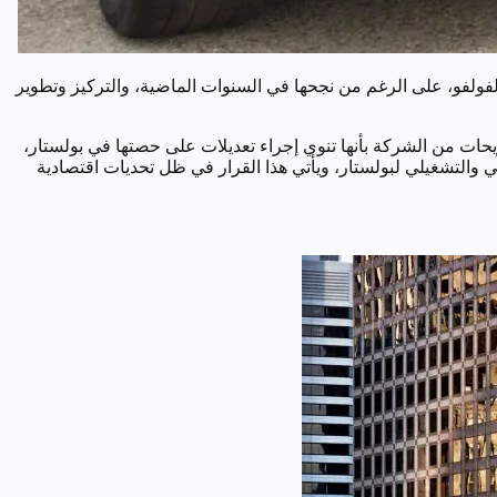
ية الكهربائية “بولستار” (Polestar) والتي تعتبر علامة تجارية فرعية لفولفو، على الرغم من نجحها في السنوات الماضية، والتركيز وتطوير
يحات من الشركة بأنها تنوي إجراء تعديلات على حصتها في بولستار،
 والتشغيلي لبولستار، ويأتي هذا القرار في ظل تحديات اقتصادية