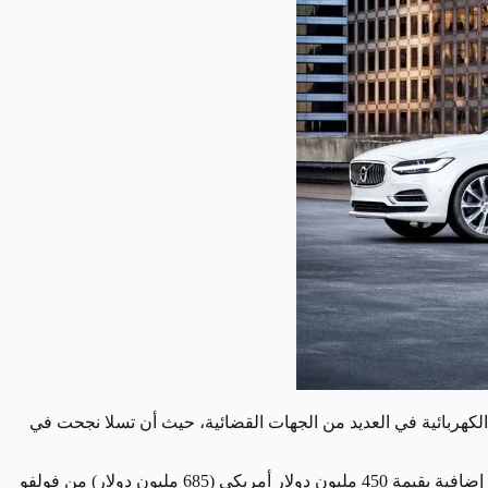
2023 كانت تباطؤ النمو للسيارات الكهربائية (EVs)، وتقليص الدعم للسيارات الكهربائية في العديد من الجهات القضائية، حيث أن تسلا نجحت في
وفي نوفمبر 2023، قبلت بولستار هذه التغيرات المتغيرة وصاغت خطة قريبة الأجل جديدة تركز على هوامش ربحها، وكما حصلت على قروض إضافية بقيمة 450 مليون دولار أمريكي (685 مليون دولار) من فولفو