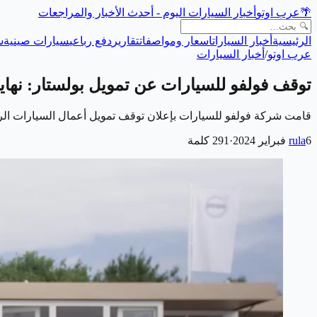
🌴
عرب اوتو
أخبار السيارات اليوم - أحدث الأخبار والمراجعات
الرئيسية
أخبار السيارات
اسعار ومواصفات
تقارير
دفع رباعي
سيارات صينية
س
عرب اوتو
/
أخبار السيارات
توقف فولفو للسيارات عن تمويل بولستار: نهاية
قامت شركة فولفو للسيارات بإعلان توقف تمويل أعمال السيارات الرياضية الكهربائية “بولستار” (Polestar) والتي تع
6 فبراير 2024
rula
·
291
كلمة