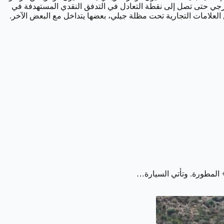
ة إلى 1.3 مليار دولار أمريكي (1.97 مليار دولار أسترالي) في تمويل خارجي حتى تصل إلى نقطة التعادل في التدفق النقدي المستهدفة في