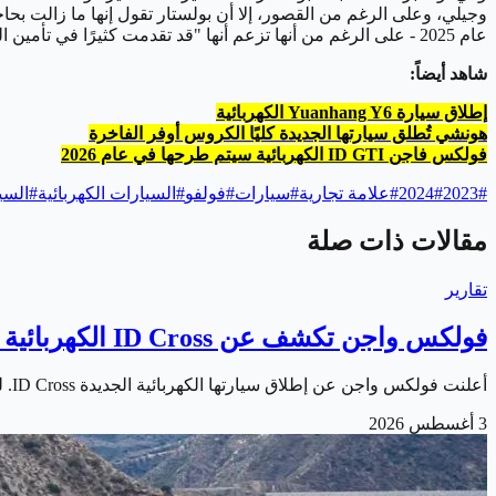
عام 2025 - على الرغم من أنها تزعم أنها "قد تقدمت كثيرًا في تأمين التمويل الخارجي الإضافي المطلوب"، وبولستار هي واحدة من العديد من العلامات التجارية تحت مظلة جيلي، بعضها يتداخل مع البعض الآخر.
شاهد أيضاً:
إطلاق سيارة Yuanhang Y6 الكهربائية
هونشي تُطلق سيارتها الجديدة كليًا الكروس أوفر الفاخرة
فولكس فاجن ID GTI الكهربائية سيتم طرحها في عام 2026
#
2023
#
2024
#
علامة تجارية
#
سيارات
#
فولفو
#
السيارات الكهربائية
#
السي
مقالات ذات صلة
تقارير
فولكس واجن تكشف عن ID Cross الكهربائية الجديدة
أعلنت فولكس واجن عن إطلاق سيارتها الكهربائية الجديدة ID Cross. لتوسع بذلك عائلة سياراتها الكهربائية المدمجة المبنية على منصة MEB+ المطورة. وتأتي السيارة…
3 أغسطس 2026