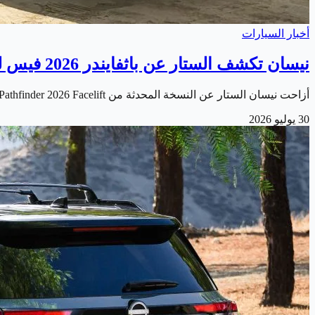
أخبار السيارات
نيسان تكشف الستار عن باثفايندر 2026 فيس ليفت الجديدة
أزاحت نيسان الستار عن النسخة المحدثة من Nissan Pathfinder 2026 Facelift . والتي تأتي بمجموعة من التحسينات التي تستهدف تعزيز تجربة القيادة للعائلات ومحبي…
30 يوليو 2026