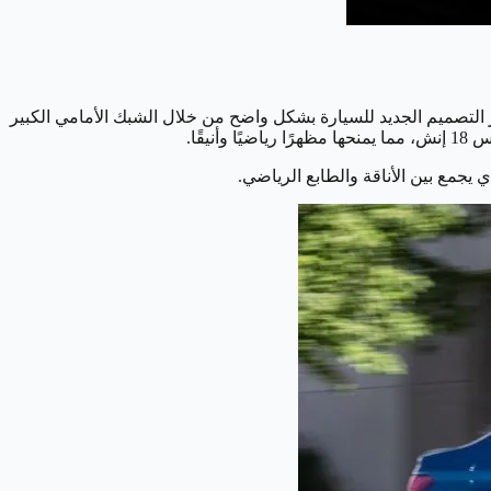
 نفس لغة التصميم الراقية التي تميزت بها طرازات الصانع الألماني الكبير، مثل A4 وA7 وغيرها، ويظهر التصميم الجديد للسيارة بشكل واضح من خلال الشبك الأمامي الكبير
 يجمع بين الأناقة والطابع الرياضي.