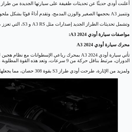
أعلنت أودي حديثًا عن تحديثات طفيفة على سيارتها الجديدة من طراز A3 لعام 2024، لتستمر السيارة في تقديم فئة مدمجة فاخرة تتنافس مع طرازات مثل الفئة الثانية من بي إم دبليو وفئة A من مرسيدس بنز.
وتتميز A3 بحجمها الصغير والوزن المدمج، وتقدم أداءً قويًا بشكل ملحوظ، ويأتي نظام الدفع الرباعي quattro الشهير من أودي مع A3، مما يضيف للسيارة تحكمًا أفضل في التسارع والمناورة السريعة.
وتشمل تحديثات الطراز الجديد إصدارات مثل A3 RS و S3، التي تعزز من تنوع الخيارات بين الفخامة والأداء العالي، هذه السيارات تعكس التزام أودي بتقديم تجربة قيادة شاملة تجمع بين الأداء الرياضي والفخامة.
مواصفات سيارة أودي A3 2024:
محرك سيارة أودي A3 2024
الدوران، مرتبط بناقل حركة من 9 سرعات، وتعد هذه القوة المطلوبة من سيارة بحجم أودي A3.
ولمزيد من الإثارة، طرحت أودي طراز S3 بقوة 308 حصان، مما يجعلها ذات قوة مفرطة.