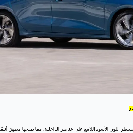
 فاخر وعصري، حيث يسيطر اللون الأسود اللامع على عناصر الداخلية، مما يمنحها مظهرً