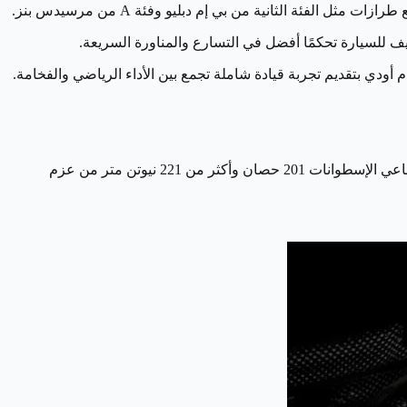
تأتي سيارة أودي A3 2024 بمحرك رباعي الإسطوانات مع نظام هجين لتحسين كفاءة الوقود، وتنتج هذه الخلطة بين النظام الهجين والمحرك رباعي الإسطوانات 201 حصان وأكثر من 221 نيوتن متر من عزم