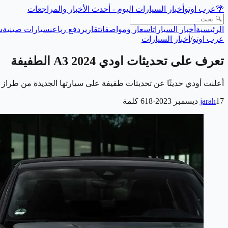
🌴
عرب اوتو
أخبار السيارات اليوم - أحدث الأخبار والمراجعات
الرئيسية
أخبار السيارات
اسعار ومواصفات
تقارير
دفع رباعي
سيارات صينية
س
عرب اوتو
/
أخبار السيارات
تعرف على تحديثات اودي A3 2024 الطفيفة
أعلنت أودي حديثًا عن تحديثات طفيفة على سيارتها الجديدة من طراز A3 لعام 2024، لتستمر السيارة في تقديم فئة مدمجة فاخرة تتنافس مع طرازات مثل الفئة الثانية من…
17 ديسمبر 2023
jarah
·
618
كلمة