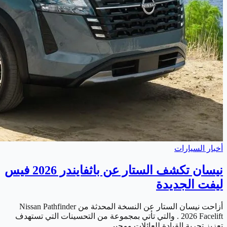
أخبار السيارات
نيسان تكشف الستار عن باثفايندر 2026 فيس
ليفت الجديدة
أزاحت نيسان الستار عن النسخة المحدثة من Nissan Pathfinder
2026 Facelift . والتي تأتي بمجموعة من التحسينات التي تستهدف
تعزيز تجربة القيادة للعائلات ومحبي…