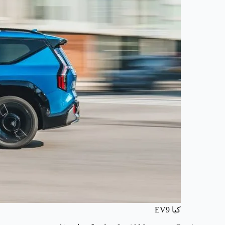
كيا EV9