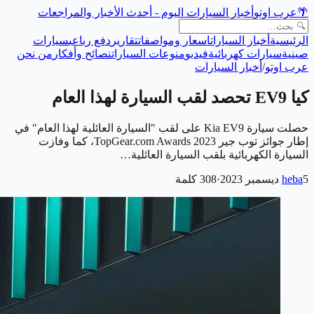
🌴
عرب اوتو
أخبار السيارات اليوم - أحدث الأخبار والمراجعات
الرئيسية
أخبار السيارات
اسعار ومواصفات
تقارير
دفع رباعي
سيارات
صينية
سيارات كهربائية
فيديو
منوعات السيارات
نصائح وأفكار
من نحن
عرب اوتو
/
أخبار السيارات
كيا EV9 تحصد لقب السيارة لهذا العام
حصلت سيارة Kia EV9 على لقب "السيارة العائلية لهذا العام" في
إطار جوائز توب جير 2023 TopGear.com Awards، كما وفازت
السيارة الكهربائية بلقب السيارة العائلية…
5 ديسمبر 2023
heba
·
308
كلمة