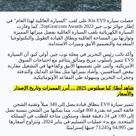
حصلت سيارة Kia EV9 على لقب "السيارة العائلية لهذا العام" في
إطار جوائز توب جير 2023 TopGear.com Awards، كما وفازت
السيارة الكهربائية بلقب السيارة العائلية بفضل ميزاتها المميزة
وتوازنها بين المساحة العائلية ونطاق القيادة الطويل والتكنولوجيا
المتقدمة والتصميم الأنيق وميزات الاستدامة.
وأكد نائب رئيس التحرير في مجلة توب جير، أولي كيو، أن السيارة
EV9 تتميز بأسلوب مريح ومتألق يتناغم مع احتياجات السوق
الأمريكية، وأثنى على تصميمها الأنيق وكفاءتها في التشغيل مقارنة
ببعض المنافسين، وأشاد بميزاتها مثل مقاعد التدليك والتدفئة
وحجرات التخزين وسهولة طي المقاعد الأوتوماتيكية.
شاهد أيضًا: كيا سيلتوس 2025 … أبرز المميزات وتاريخ الإصدار
والأسعار
تتميز سيارة EV9 بنطاق قيادة يصل إلى 349 ميلاً وتقنية الشحن
فائقة السرعة بقدرة 800 فولت، مما يمكنها من الشحن بنسبة تصل
إلى 80٪ في 24 دقيقة فقط، وستكون متاحة للطلب في المملكة
المتحدة، مع بدء عمليات التسليم في يناير 2024، وتتراوح أسعارها
بين 64,995 و73,245 جنيهًا إسترلينيًا.