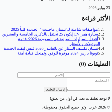
23 يوليو 2026
الأكثر قراءة
1
مواصفات شاملة لـ"نيسان ماجنيت " الجديدة كلياً 2025
2
سيارة همر EV إيكون 25 تحتفل بالذكرى الخامسة والعشرين
3
أفضل السيارات الصينية في السعودية 2026: قائمة
الموديلات والأسعار
4
نيسان تكشف الستار عن باثفايندر 2026 فيس ليفت الجديدة
5
تويوتا يارس 2024 موفرة للوقود وتمنحك قيادة آمنة
التعليقات
(
0
)
إرسال التعليق
لا توجد تعليقات بعد. كن أول من يعلق!
©
2026
عرب اوتو
. جميع الحقوق محفوظة.