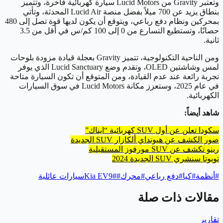
وتعتبر Gravity من Lucid Motors سيارة كهربائية فاخرة، وتتميز
بنطاق يزيد عن 700 ميلاً بفضل منصة Lucid Air المحدثة، وتأتي
بمحركين ونظام دفع رباعي، ويتوقع أن يكون لديها قوة تصل إلى 480
حصانًا، وتستطيع التسارع من 0 إلى 100 كم/س في أقل من 3.5
ثانية.
ومن الناحية التكنولوجية، تتميز Gravity بعجلة قيادة مزودة بلوحات
لمس وشاشتين OLED، وتقدم وضع Lucid Sanctuary الذي يوفر
تجربة رائعة عند عدم القيادة، ومن المتوقع أن تكون السيارة متاحة
في عام 2025، وستعزز مكانة Lucid Motors في سوق السيارات
الكهربائية.
شاهد أيضاً:
سكودا تعلن عن أول SUV كهربائية “ايناك”
صور الكشف عن هيونداي ألكازار SUV الجديدة
رينو تكشف عن SUV مورفوز المستقبلية
تويوتا سنشري SUV الجديدة 2024
#
أنظمة
#
كيا
#
دفع رباعي
#
محرك
#
#
Kia EV9
سيارات عائلية
مقالات ذات صلة
تقارير