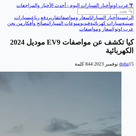
🌴
عرب اوتو
أخبار السيارات اليوم - أحدث الأخبار والمراجعات
الرئيسية
أخبار السيارات
اسعار ومواصفات
تقارير
دفع رباعي
سيارات
صينية
سيارات كهربائية
فيديو
منوعات السيارات
نصائح وأفكار
من نحن
عرب اوتو
/
اسعار ومواصفات
كيا تكشف عن مواصفات EV9 موديل 2024
الكهربائية
15 نوفمبر 2023
doha
·
844
كلمة