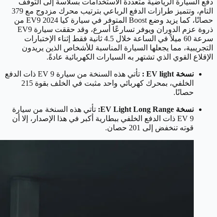
دفع السيارة الرياضية متعددة الاستخدامات بسلاسة إلى التوقف
التام، وتتميز طرازات الدفع الرباعي بترتيب محرك مزدوج مع 379
حصانًا، كما يزيد وضع Boost المتوفر في سيارة كيا EV9 2024 من
ذروة عزم الدوران ويوفر تسارعًا أسرع، وقد حققت سيارة EV9
سرعة 60 ميلاً في الساعة خلال 4.5 ثانية فقط إثناء الإختبارات
التجريبية، مما يجعلها السيارة المناسبة للأشخاص الذين يريدون
الإقلاع القوي الذي تشتهر به السيارات الكهربائية عادةً.
نسخة EV light :
تأتي هذه السنخة من سيارة EV 9 ذات الدفع
الخلفي، بمحرك كهربائي واحد مثبت في الخلف بقوة 215
حصانًا.
نسخة EV Light Long Range:
تأتي هذه السنخة من سيارة
EV 9 ذات الدفع الخلفي ببطارية أكبر في هذا الإصدار، إلا أن
قوته تنخفض إلى 201 حصان.