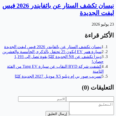
نيسان تكشف الستار عن باثفايندر 2026 فيس
ليفت الجديدة
23 يوليو 2026
الأكثر قراءة
1
نيسان تكشف الستار عن باثفايندر 2026 فيس ليفت الجديدة
2
سيارة همر EV إيكون 25 تحتفل بالذكرى الخامسة والعشرين
3
دينزا تكشف عن N8 الجديدة كليًا بقوة تصل إلى 1,193
حصان!
4
كشفت شركة BYD النقاب عن سيارة Tang EV من الفئة
الثامنة
5
تسريب صور بي إم دبليو X5 موديل 2027 الجديدة كليًا
التعليقات
(
0
)
إرسال التعليق