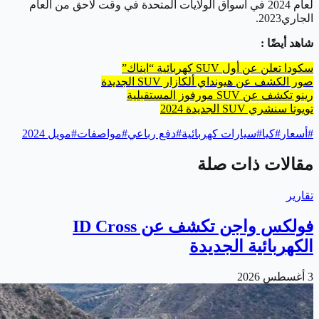
لعام 2024 في أسواق الولايات المتحدة في وقت لاحق من العام
الجاري2023.
شاهد أيضًا :
سكودا تعلن عن أول SUV كهربائية “ايناك”
صور الكشف عن هيونداي ألكازار SUV الجديدة
رينو تكشف عن SUV مورفوز المستقبلية
تويوتا سنشري SUV الجديدة 2024
#
أسعار
#
كيا
#
سيارات كهربائية
#
دفع رباعي
#
مواصفات
#
مويل 2024
مقالات ذات صلة
تقارير
فولكس واجن تكشف عن ID Cross
الكهربائية الجديدة
3 أغسطس 2026